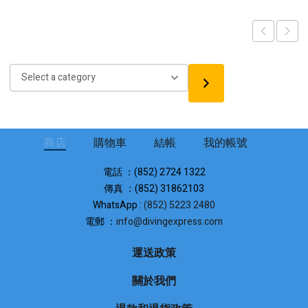
was:
is:
$4,352
$7,590.
$6,830.
through
$5,265
Select
a
category
商店
購物車
結帳
我的帳號
電話 ：(852) 2724 1322
傳真 ：(852) 31862103
WhatsApp :
(852) 5223 2480
電郵 ：
info@divingexpress.com
運送政策
關於我們