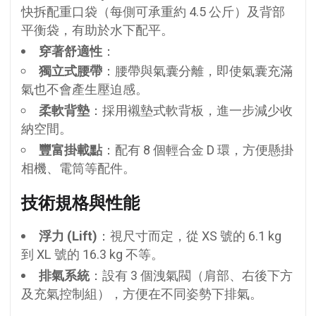
快拆配重口袋（每側可承重約 4.5 公斤）及背部
平衡袋，有助於水下配平。
穿著舒適性
：
獨立式腰帶
：腰帶與氣囊分離，即使氣囊充滿
氣也不會產生壓迫感。
柔軟背墊
：採用襯墊式軟背板，進一步減少收
納空間。
豐富掛載點
：配有 8 個輕合金 D 環，方便懸掛
相機、電筒等配件。
技術規格與性能
浮力 (Lift)
：視尺寸而定，從 XS 號的 6.1 kg
到 XL 號的 16.3 kg 不等。
排氣系統
：設有 3 個洩氣閥（肩部、右後下方
及充氣控制組），方便在不同姿勢下排氣。