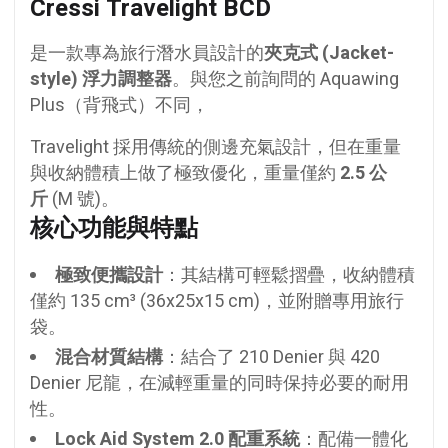
Cressi Travelight BCD
是一款專為旅行潛水員設計的
夾克式 (Jacket-
style) 浮力調整器
。與您之前詢問的 Aquawing
Plus（背飛式）不同，
Travelight 採用傳統的側邊充氣設計，但在重量
與收納體積上做了極致優化，重量僅約
2.5 公
斤
(M 號)。
核心功能與特點
極致便攜設計
：其結構可輕鬆摺疊，收納體積
僅約 135 cm³ (36x25x15 cm)，並附贈專用旅行
袋。
混合材質結構
：結合了 210 Denier 與 420
Denier 尼龍，在減輕重量的同時保持必要的耐用
性。
Lock Aid System 2.0 配重系統
：配備一體化