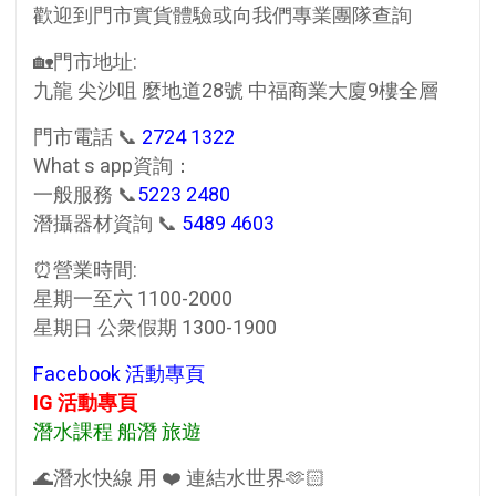
歡迎到門市實貨體驗或向我們專業團隊查詢
🏡門市地址:
九龍 尖沙咀 麼地道28號 中福商業大廈9樓全層
門市電話 📞
2724 1322
What s app資詢：
一般服務 📞
5223 2480
潛攝器材資詢 📞
5489 4603
⏰營業時間:
星期一至六 1100-2000
星期日 公衆假期 1300-1900
Facebook 活動專頁
IG 活動專頁
潛水課程 船潛 旅遊
🌊潛水快線 用 ❤️ 連結水世界🫶🏻