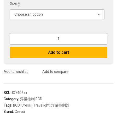
Size
*
Cressi
Travelight
輕
Add to cart
盈
背
心
BCD
Add to wishlist
Add to compare
quantity
SKU:
IC7406xx
Category:
浮量控制 BCD
Tags:
BCD
,
Cressi
,
Travelight
,
浮量控制器
Brand:
Cressi