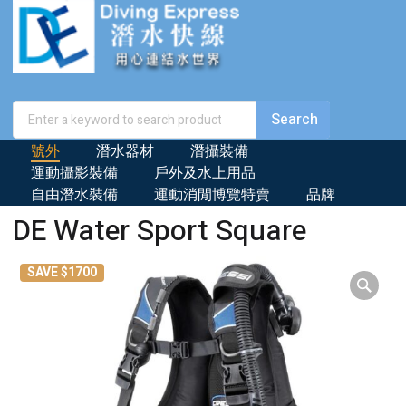
號外
潛水器材
潛攝裝備
運動攝影裝備
戶外及水上用品
自由潛水裝備
運動消閒博覽特賣
品牌
DE Water Sport Square
SAVE $1700