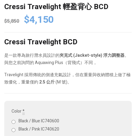
Cressi Travelight 輕盈背心 BCD
Original
Current
$
4,150
$
5,850
price
price
was:
is:
Cressi Travelight BCD
$5,850.
$4,150.
是一款專為旅行潛水員設計的
夾克式 (Jacket-style) 浮力調整器
。
與您之前詢問的 Aquawing Plus（背飛式）不同，
Travelight 採用傳統的側邊充氣設計，但在重量與收納體積上做了極
致優化，重量僅約
2.5 公斤
(M 號)。
Color
*
Black / Blue IC740600
Black / Pink IC740620