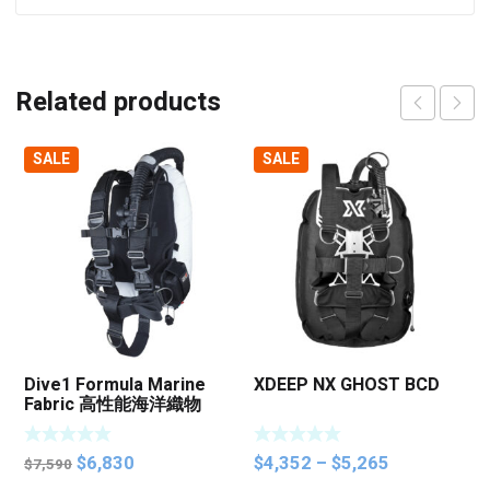
Related products
SALE
SALE
Dive1 Formula Marine
XDEEP NX GHOST BCD
Fabric 高性能海洋織物
BCD
Original
Current
Price
$
6,830
$
4,352
–
$
5,265
$
7,590
price
price
range: