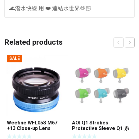
🌊潛水快線 用 ❤️ 連結水世界🫶🏻
Related products
SALE
Weefine WFL05S M67
AOI Q1 Strobes
+13 Close-up Lens
Protective Sleeve Q1 糸
列閃燈保護套