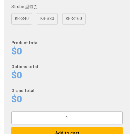
Strobe 型號
*
KR-S40
KR-S80
KR-S160
Product total
$0
Options total
$0
Grand total
$0
Kraken
Accessories
for
Add to cart
Flash