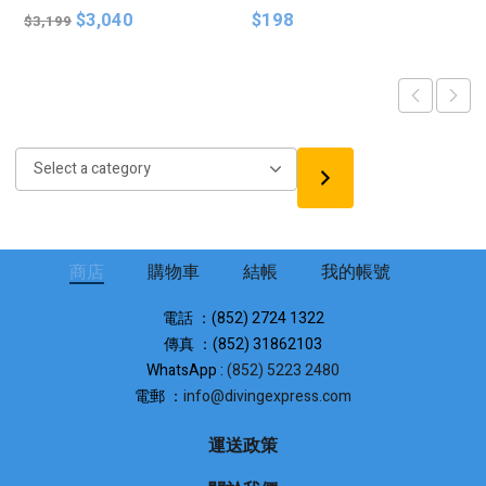
Original
Current
$
3,040
$
198
$
3,199
price
price
was:
is:
$3,199.
$3,040.
Select
a
category
商店
購物車
結帳
我的帳號
電話 ：(852) 2724 1322
傳真 ：(852) 31862103
WhatsApp :
(852) 5223 2480
電郵 ：
info@divingexpress.com
運送政策