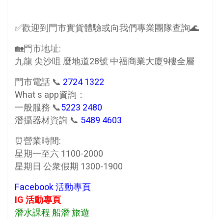
✅歡迎到門市實貨體驗或向我們專業團隊查詢🌊
🏡門市地址:
九龍 尖沙咀 麼地道28號 中福商業大廈9樓全層
門市電話 📞
2724 1322
What s app資詢：
一般服務 📞
5223 2480
潛攝器材資詢 📞
5489 4603
⏰營業時間:
星期一至六 1100-2000
星期日 公衆假期 1300-1900
Facebook 活動專頁
IG 活動專頁
潛水課程 船潛 旅遊