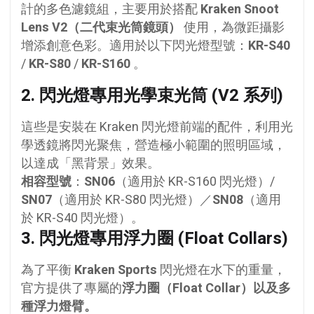
計的多色濾鏡組，主要用於搭配
Kraken Snoot
Lens V2（二代束光筒鏡頭）
使用，為微距攝影
增添創意色彩。適用於以下閃光燈型號：
KR-S40
/
KR-S80
/
KR-S160
。
2. 閃光燈專用光學束光筒
(V2 系列)
這些是安裝在 Kraken 閃光燈前端的配件，利用光
學透鏡將閃光聚焦，營造極小範圍的照明區域，
以達成「黑背景」效果。
相容型號
：
SN06
（適用於 KR-S160 閃光燈）/
SN07
（適用於 KR-S80 閃光燈）／
SN08
（適用
於 KR-S40 閃光燈）。
3.
閃光燈專用浮力圈
(Float Collars)
為了平衡
Kraken Sports
閃光燈在水下的重量，
官方提供了專屬的
浮力圈（Float Collar）以及多
種浮力燈臂。