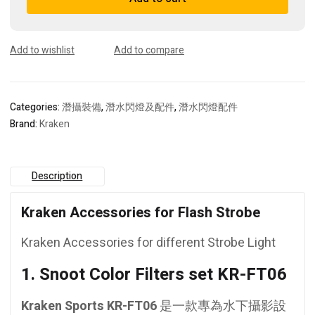
Strobe
quantity
Add to wishlist
Add to compare
Categories:
潛攝裝備
,
潛水閃燈及配件
,
潛水閃燈配件
Brand:
Kraken
Description
Kraken Accessories for Flash Strobe
Kraken Accessories for different Strobe Light
1. Snoot Color Filters set KR-FT06
Kraken Sports KR-FT06
是一款專為水下攝影設