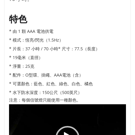
特色
* 由 1 顆 AAA 電池供電
* 模式：恆亮/閃光（1.5Hz）
* 片長：37 小時 / 70 小時
* 尺寸：77.5（長度）
* 19毫米（直徑）
*
淨重：25克
* 配件：O型環、掛繩、AAA電池（含）
* 可選顏色：藍色、紅色、綠色、白色、橘色
* 水下防水深度：150公尺（500英尺）
注意：每個信號燈只能使用一種顏色。
Video
Player