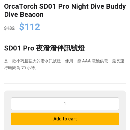
OrcaTorch SD01 Pro Night Dive Buddy
Dive Beacon
Original
Current
$
112
$
132
price
price
was:
is:
SD01 Pro 夜潛潛伴訊號燈
$132.
$112.
是一款小巧且強大的潛水
訊號燈
，使用一節 AAA 電池供電，最長運
行時間為 70 小時。
OrcaTorch
SD01
Pro
Add to cart
Night
Dive