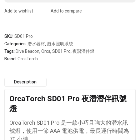
Buddy
Dive
Add to wishlist
Add to compare
Beacon
quantity
SKU:
SD01 Pro
Categories:
潛水器材
,
潛水照明系統
Tags:
Dive Beacon
,
Orca
,
SD01 Pro
,
夜潛潛伴燈
Brand:
OrcaTorch
Description
OrcaTorch SD01 Pro 夜潛潛伴訊號
燈
OrcaTorch SD01 Pro 是一款小巧且強大的潛水
訊
號燈
，使用一節 AAA 電池供電，最長運行時間為
70 小時。