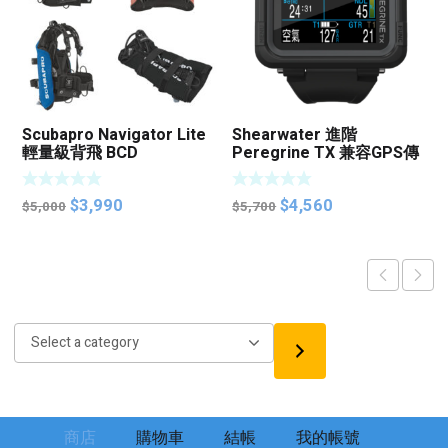
Scubapro Navigator Lite
Shearwater 進階
輕量級背飛 BCD
Peregrine TX 兼容GPS傳
感器潛水電腦
Original
Current
Original
Current
$
3,990
$
4,560
$
5,000
$
5,700
price
price
price
price
was:
is:
was:
is:
$5,000.
$3,990.
$5,700.
$4,560.
Select
a
category
商店
購物車
結帳
我的帳號