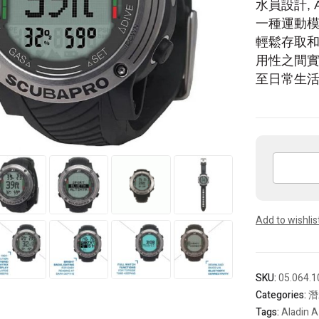
水員設計,
一種運動
輕鬆存取和
用性之間
至日常生
Scubapro
Aladin
A1
Dive
Add to wishlis
Computer
入
門
級
SKU:
05.064.1
藍
Categories:
潛
牙
Tags:
Aladin 
電