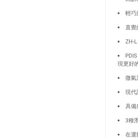
輕巧
直覺
ZH-
PD
現更好
微氣
現代
具備
3種
在運