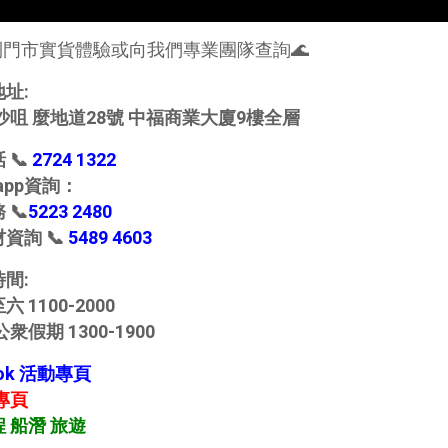
到門市實貨體驗或向我們專業團隊查詢🌊
地址:
沙咀 麼地道28號 中福商業大廈9樓全層
 📞
2724 1322
s app資詢：
 📞
5223 2480
資詢 📞
5489 4603
間:
 1100-2000
衆假期 1300-1900
ook 活動專頁
動專頁
 船潛 旅遊