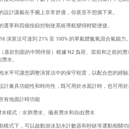
的設計讓戴在手腕上非常舒適，你甚至不想摘下來。
的選單和四個按鈕控制使系統導航變得輕鬆便捷。
L16 演算法可達到 21% 至 100% 的單氣體氮氧混合氣能力
IS（基於剖面的中間停留）根據 N2 負荷、當前和之前
的潛水。
泡水平可讓您調整演算法中的保守程度，以配合您的經驗
設計兼具功能性和時尚性，既可用於水面計時，也可用於
所有地面計時功能
潛水模式：水肺潛水、儀表潛水和自由潛水
動模式下，可以啟動游泳划水計數器和秒錶等運動相關功