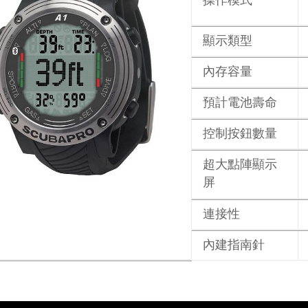
操作模式
顯示類型
內存容量
預計電池壽命
控制按鈕數量
超大點陣顯示
屏
連接性
內建指南針