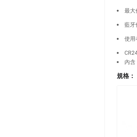
最大
藍牙低
使用者
CR
內含
規格：