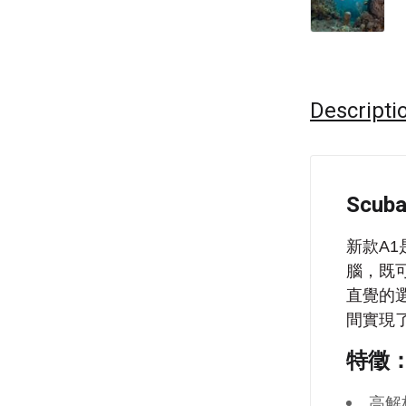
Descripti
Scub
新款A
腦，既
直覺的
間實現
特徵
高解