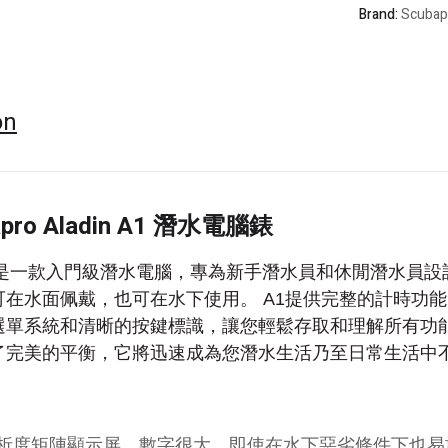
Brand:
Scubap
腦
錶
quantity
on
apro Aladin A1 潛水電腦錶
1是一款入門級潛水電腦，專為新手潛水員和休閒潛水員設
可在水面佩戴，也可在水下使用。 A1提供完整的計時功
選單系統和清晰的按鍵標識，讓您輕鬆存取和理解所有功能
了完美的平衡，它將迅速成為您潛水生活乃至日常生活中
：
析度矩陣顯示屏，數字很大，即使在水下惡劣條件下也易