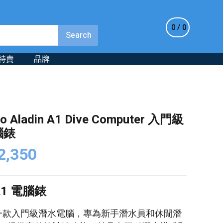
0
0
特賣
品牌
ro Aladin A1 Dive Computer 入門級
腦錶
iginal
Current
2,350
ice
price
s:
is:
 A1 電腦錶
,830.
$2,350.
一款入門級潛水電腦，專為新手潛水員和休閒潛