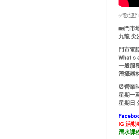
✅歡迎
🏡門市
九龍 尖
門市電話
What 
一般服務
潛攝器材
⏰營業時
星期一至六
星期日 公
Faceb
IG 活
潛水課程