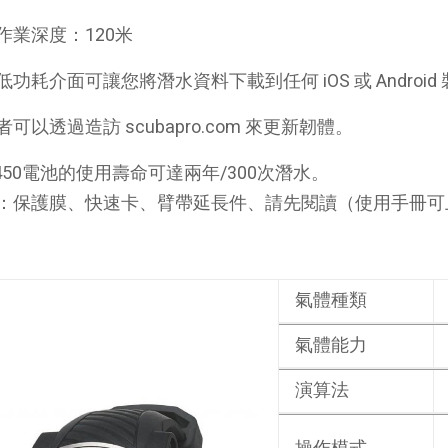
作業深度：120米
功耗介面可讓您將潛水資料下載到任何 iOS 或 Android 裝
可以透過造訪 scubapro.com 來更新韌體。
2450電池的使用壽命可達兩年/300次潛水。
：保護膜、快速卡、臂帶延長件、請先閱讀（使用手冊可
氣體種類
氣體能力
演算法