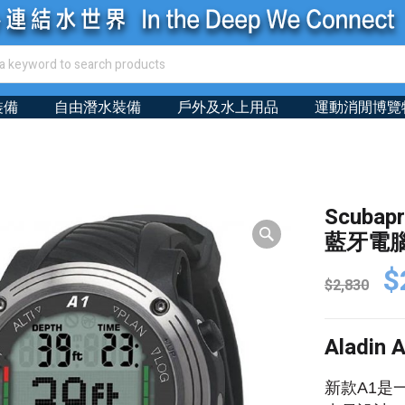
裝備
自由潛水裝備
戶外及水上用品
運動消閒博覽
Scubap
藍牙電
Or
$
$
2,830
pr
wa
Aladin
$2
新款A1是