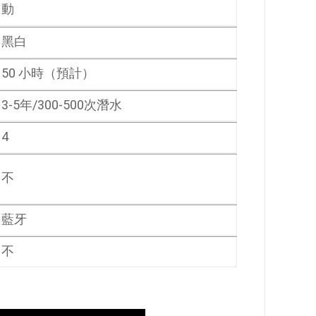
動
黑白
50 小時（預計）
3-5年/300-500次潛水
4
不
藍牙
不