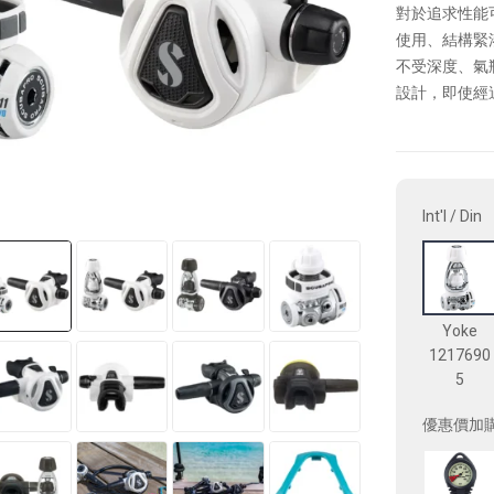
對於追求性能可
使用、結構緊
不受深度、氣
設計，即使經
Int'l / Din
Yoke
1217690
5
優惠價加購 