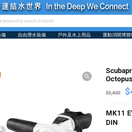
裝備
自由潛水裝備
戶外及水上用品
運動消閒博覽
Scubapr
Octopus
Or
$
$
5,400
pr
wa
MK11 E
$5
DIN