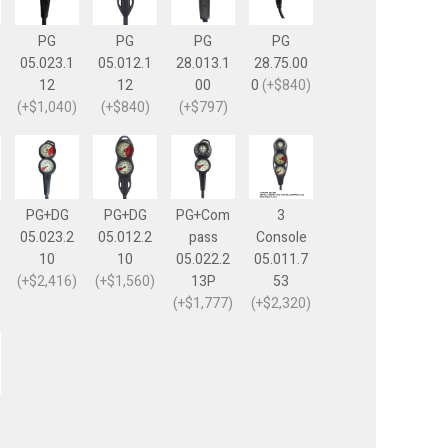
PG
PG
PG
PG
05.023.1
05.012.1
28.013.1
28.75.00
12
12
00
0
(+$840)
(+$1,040)
(+$840)
(+$797)
PG+DG
PG+DG
PG+Com
3
05.023.2
05.012.2
pass
Console
10
10
05.022.2
05.011.7
(+$2,416)
(+$1,560)
13P
53
(+$1,777)
(+$2,320)