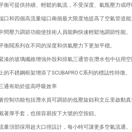
平衡可提供持續、輕鬆的氣流，不受深度、氣瓶壓力或呼
端口和四個高流量端口兩個最大限度地提高了空氣管道能
中間壓力調節功能使技術人員能夠快速輕鬆地調節性能。
平衡閥系列在不同的深度和供氣壓力下更加平穩。
緊湊的玻璃纖維增強外殼和排氣三通管在潛水包中佔用空
上的不銹鋼框架增添了SCUBAPRO C系列的標誌性特徵。
三通有助於提高呼吸效率
者控制功能包括潛水員可調節的低壓旋鈕和文丘里啟動真空
戴著厚手套，也很容易按下大號的空按鈕。
流量頂部採用超大口徑設計，每小時可讓更多空氣流通。