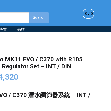
0
0
特賣
品牌
o MK11 EVO / C370 with R105
 Regulator Set – INT / DIN
iginal
Current
4,320
ice
price
s:
is:
VO / C370
潛水調節器系統 – INT /
,400.
$4,320.