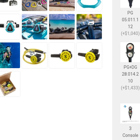
PG
05.011.1
12
(+$1,040)
PG+DG
28.014.2
10
(+$1,433)
3
Console