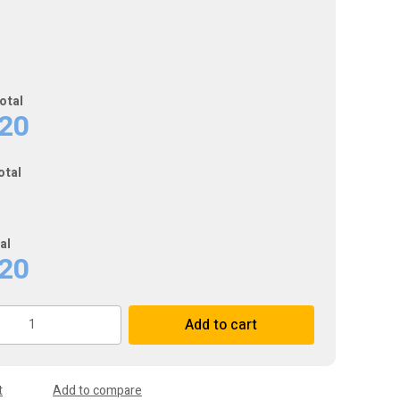
otal
320
otal
al
320
Add to cart
t
Add to compare