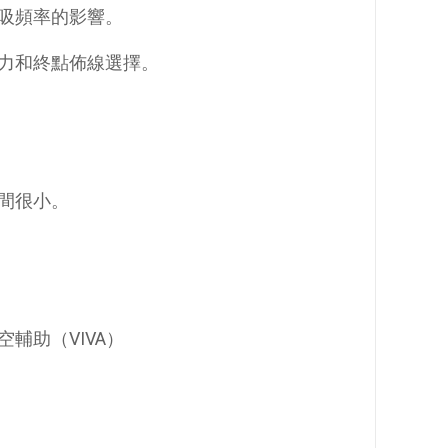
吸頻率的影響。
力和終點佈線選擇。
間很小。
輔助（VIVA）