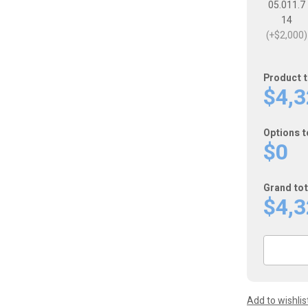
05.011.7
14
(+$2,000)
Product t
$4,
Options t
$0
Grand tot
$4,
Scubapro
MK11
EVO
/
Add to wishlis
C370