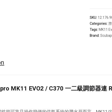
with
R105
Octopus
SKU:
12.176.9
Regulator
Categories:
潛
Set
Tags:
MK11 Ev
-
Brand:
Scubap
INT
/
DIN
quantity
on
apro MK11 EVO2 / C370 一二級調節器連 
性能可靠且操作簡便的供氣系統的潛水員而言，MK11/S