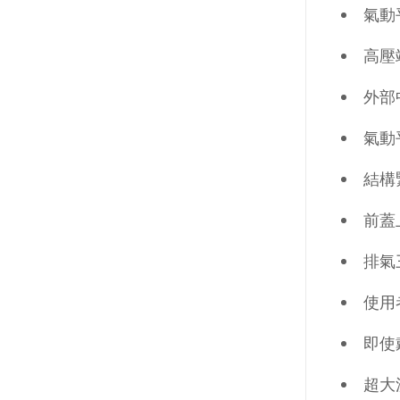
氣動
高壓
外部
氣動
結構
前蓋
排氣
使用
即使
超大