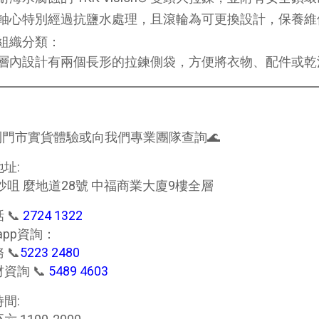
軸心特別經過抗鹽水處理，且滾輪為可更換設計，保養維
組織分類：
層內設計有兩個長形的拉鍊側袋，方便將衣物、配件或乾
到門市實貨體驗或向我們專業團隊查詢🌊
地址:
沙咀 麼地道28號 中福商業大廈9樓全層
 📞
2724 1322
s app資詢：
 📞
5223 2480
資詢 📞
5489 4603
間: