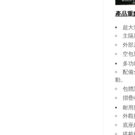
產品重
超大
主隔
外部尺
空包
多功
配備
動。
包體
摺疊
耐用
外觀
底座
搭載