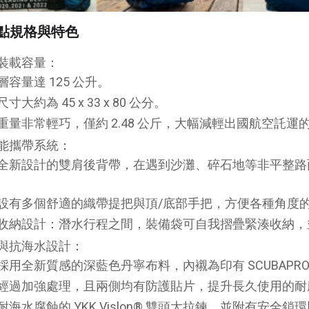
點規格與特色
裝載容量：
層容量達 125 公升。
寸大約為 45 x 33 x 80 公分。
重量非常輕巧，僅約 2.48 公斤，大幅減輕出國航空託運
能攜帶系統：
全新設計的雙肩後背帶，在遇到沙灘、碎石地等非平整路
設有多個舒適的織帶提把與頂/底部手把，方便各種角度
收納設計：潛水行程之間，裝備袋可自我摺疊緊湊收納，
與抗海水設計：
採用全新質感的深藍色丹寧布料，內襯為印有 SCUBAPR
經過加強處理，且兩側均有防護貼片，提升長久使用的耐
耐海水腐蝕的 YKK Vislon® 雙頭大拉鍊，並附有安全