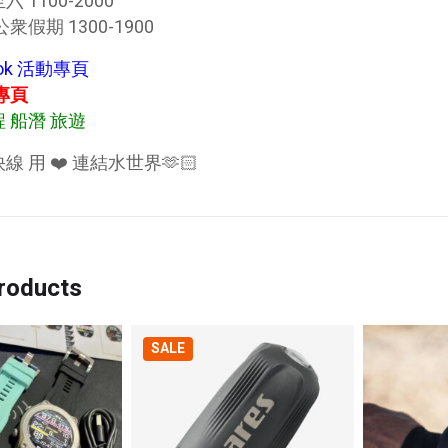
 1100-2000
衆假期 1300-1900
ook 活動專頁
動專頁
 船潛 旅遊
線 用 ❤️ 連結水世界🫶🏻
roducts
SALE