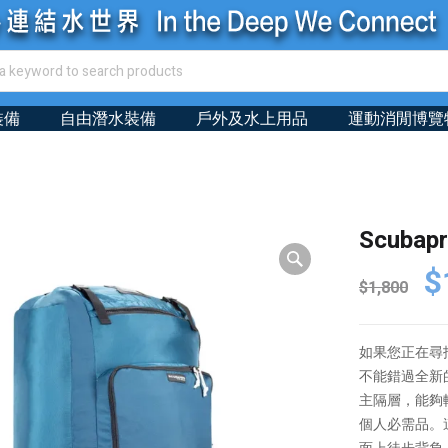
裝備
自由潛水裝備
戶外及水上用品
運動消閒博覽
Scubapr
Or
$
$
1,800
pr
wa
如果您正在尋
$1
不能錯過全新
主隔層，能夠
個人必需品。