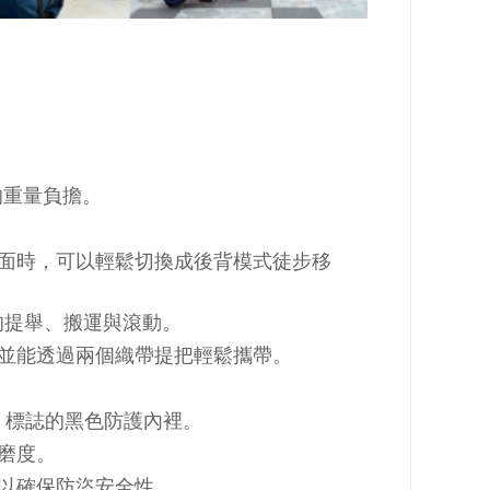
的重量負擔。
面時，可以輕鬆切換成後背模式徒步移
的提舉、搬運與滾動。
並能透過兩個織帶提把輕鬆攜帶。
O 標誌的黑色防護內裡。
磨度。
鎖環以確保防盜安全性。