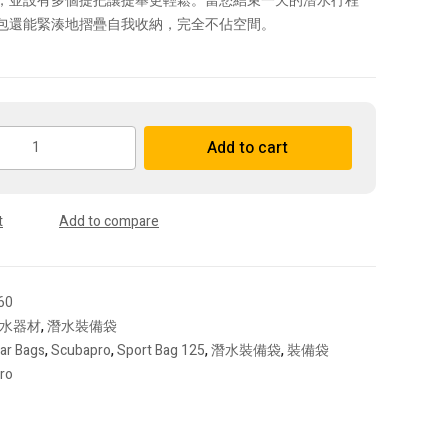
，並設有多個提把讓提舉更輕鬆。當您結束一天的潛水行程
包還能緊湊地摺疊自我收納，完全不佔空間。
Add to cart
t
Add to compare
60
水器材
,
潛水裝備袋
ar Bags
,
Scubapro
,
Sport Bag 125
,
潛水裝備袋
,
裝備袋
ro