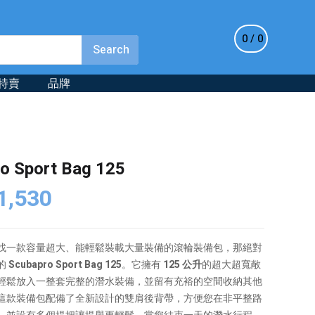
0
0
特賣
品牌
o Sport Bag 125
iginal
Current
1,530
ice
price
s:
is:
找一款容量超大、能輕鬆裝載大量裝備的滾輪裝備包，那絕對
,800.
$1,530.
的
Scubapro Sport Bag 125
。它擁有
125 公升
的超大超寬敞
輕鬆放入一整套完整的潛水裝備，並留有充裕的空間收納其他
這款裝備包配備了全新設計的雙肩後背帶，方便您在非平整路