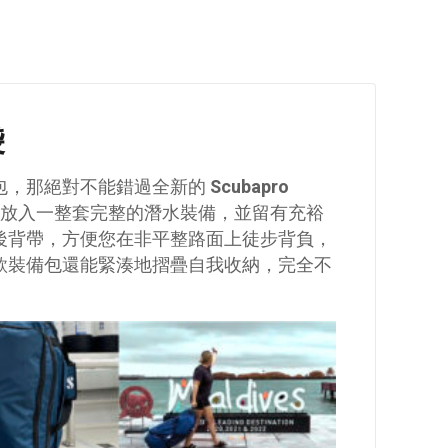
袋
包，那絕對不能錯過全新的
Scubapro
放入一整套完整的潛水裝備，並留有充裕
後背帶，方便您在非平整路面上徒步背負，
款裝備包還能緊湊地摺疊自我收納，完全不