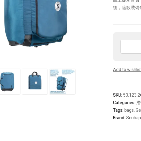
面上徒步背負
後，這款裝備
Scubapro
Sport
Bag
125
Add to wishlis
quantity
SKU:
53.123.2
Categories:
潛
Tags:
bags
,
Ge
Brand:
Scubap