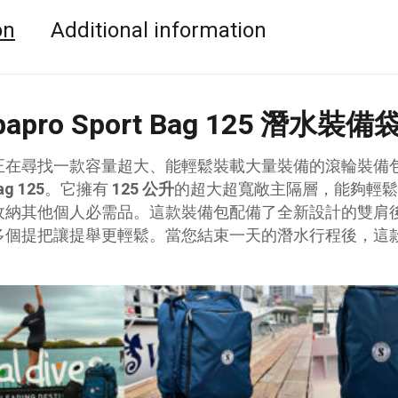
on
Additional information
bapro Sport Bag 125 潛水裝備
正在尋找一款容量超大、能輕鬆裝載大量裝備的滾輪裝備
ag 125
。它擁有
125 公升
的超大超寬敞主隔層，能夠輕鬆
收納其他個人必需品。這款裝備包配備了全新設計的雙肩
多個提把讓提舉更輕鬆。當您結束一天的潛水行程後，這
。