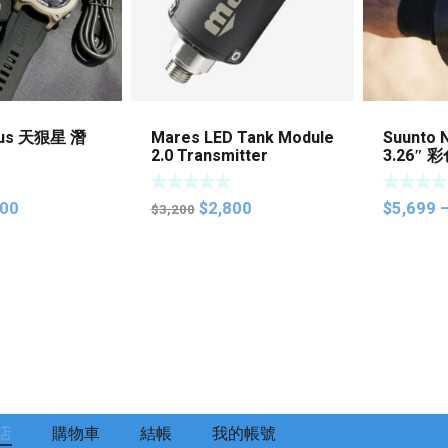
rius 天狠星 潛
Mares LED Tank Module
Suunto 
2.0 Transmitter
3.26″
術潛水8
水電腦
inal
Current
Original
Current
500
$
2,800
$
5,699
$
3,200
e
price
price
price
is:
was:
is:
00.
$4,500.
$3,200.
$2,800.
店
購物車
結帳
我的帳號