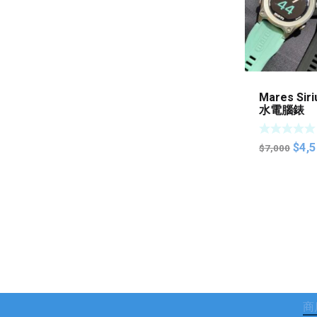
Mares Si
水電腦錶
Orig
$
4,
$
7,000
pric
was:
$7,0
商