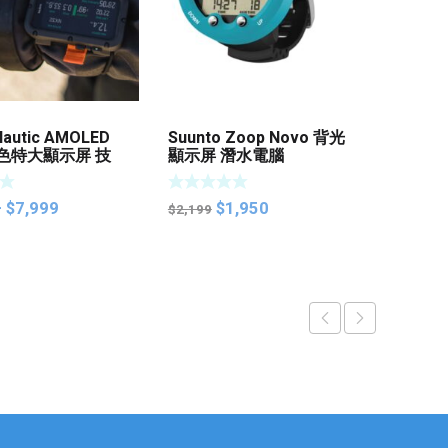
Nautic AMOLED
Suunto Zoop Novo 背光
ATMOS
 彩色特大顯示屏 技
顯示屏 潛水電腦
電腦
氣瓶整合功能 潛
Price
Original
Current
–
$
7,999
$
1,950
$
3,75
$
2,199
range:
price
price
$5,699
was:
is:
through
$2,199.
$1,950.
$7,999