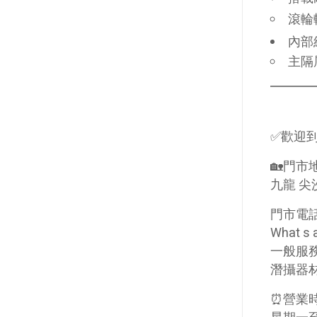
滾輪
內部
主隔
✅歡迎
🏡門市
九龍 尖
門市電話
What 
一般服務
潛攝器材
⏰營業時