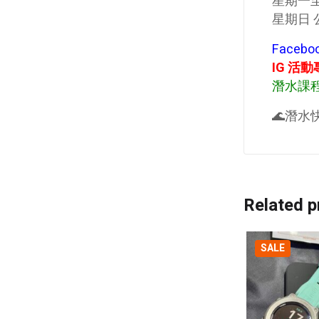
星期一至六
星期日 公
Faceb
IG 活
潛水課程
🌊潛水快
Related p
SALE