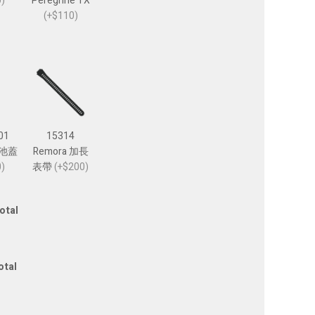
)
Peregrine TX
(+$110)
01
15314
電池蓋
Remora 加長
)
表帶
(+$200)
otal
otal