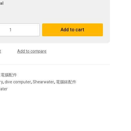
al
r
Add to cart
ies
t
Add to compare
水電腦配件
ry
,
dive computer
,
Shearwater
,
電腦錶配件
ater