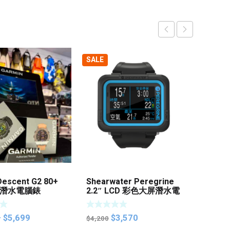
SALE
Descent G2 80+
Shearwater Peregrine
Suunt
潛水電腦錶
2.2″ LCD 彩色大屏潛水電
3.26
腦
術潛水
水電
Price
Original
Current
–
$
5,699
$
3,570
$
5,69
$
4,200