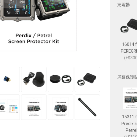
充電器
16014 f
PEREGR
(+$300
屏幕保護
15311 f
Predix 
Petre