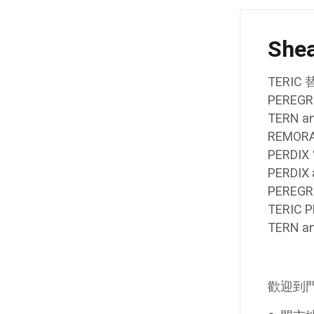
Shea
TERI
PERE
TERN 
REMOR
PERDI
PERDI
PEREG
TERIC
TERN 
歡迎到