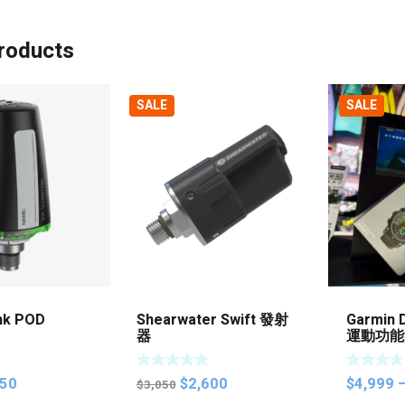
roducts
SALE
SALE
nk POD
Shearwater Swift 發射
Garmin 
器
運動功能
inal
Current
Original
Current
850
$
2,600
$
4,999
$
3,050