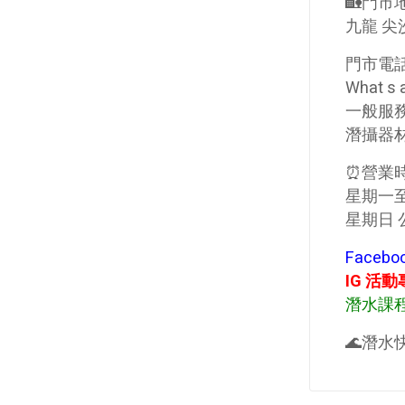
🏡門市
九龍 尖
門市電話
What 
一般服務
潛攝器材
⏰營業時
星期一至六
星期日 公
Faceb
IG 活
潛水課程
🌊潛水快