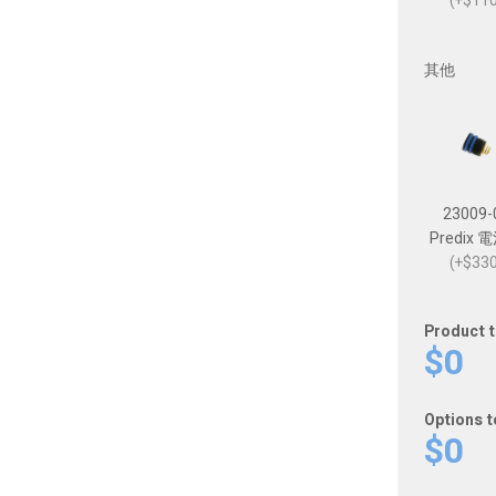
(+$110
其他
23009-
Predix 
(+$330
Product t
$0
Options t
$0