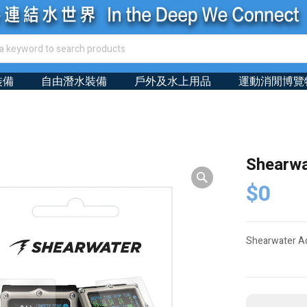
裝備
自由潛水裝備
戶外及水上用品
運動消閒博覽
Shearwa
$
0
Shearwater 