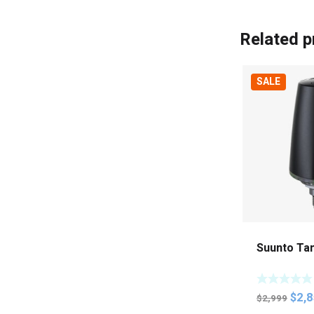
Related p
SALE
Suunto Ta
Orig
$
2,
$
2,999