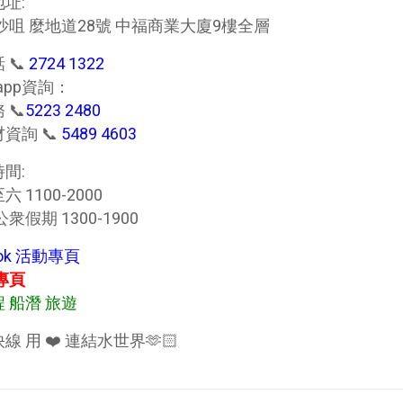
地址:
沙咀 麼地道28號 中福商業大廈9樓全層
 📞
2724 1322
s app資詢：
 📞
5223 2480
資詢 📞
5489 4603
間:
 1100-2000
衆假期 1300-1900
ook 活動專頁
動專頁
 船潛 旅遊
線 用 ❤️ 連結水世界🫶🏻