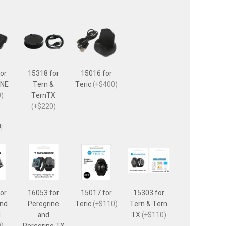
or
15318 for
15016 for
INE
Tern &
Teric
(+$400)
)
TernTX
(+$220)
貼
or
16053 for
15017 for
15303 for
and
Peregrine
Teric
(+$110)
Tern & Tern
l
and
TX
(+$110)