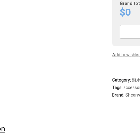
Grand tot
$0
Shearwate
Accesssor
quantity
Add to wishlis
Category:
潛
Tags:
accesso
Brand:
Shearw
on