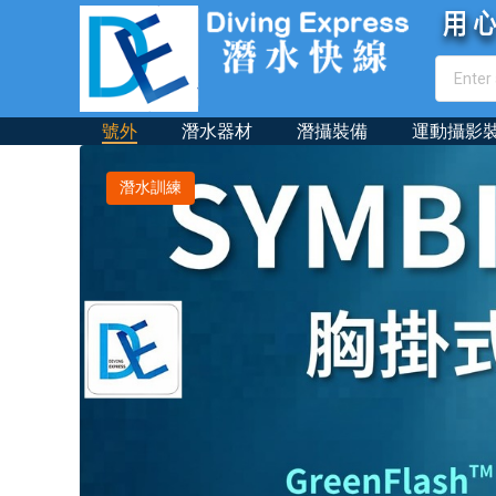
號外
潛水器材
潛攝裝備
運動攝影
潛水訓練