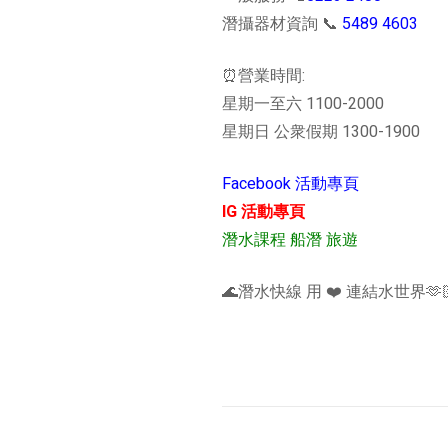
潛攝器材資詢 📞
5489 4603
⏰營業時間:
星期一至六 1100-2000
星期日 公衆假期 1300-1900
Facebook 活動專頁
IG 活動專頁
潛水課程 船潛 旅遊
🌊潛水快線 用 ❤️ 連結水世界🫶