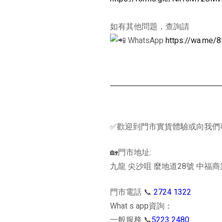
如有其他問題，查詢請
WhatsApp
https://wa.me/
✅歡迎到門市實貨體驗或向我們
🏡門市地址:
九龍 尖沙咀 麼地道28號 中福
門市電話 📞
2724 1322
What s app資詢：
一般服務 📞
5223 2480