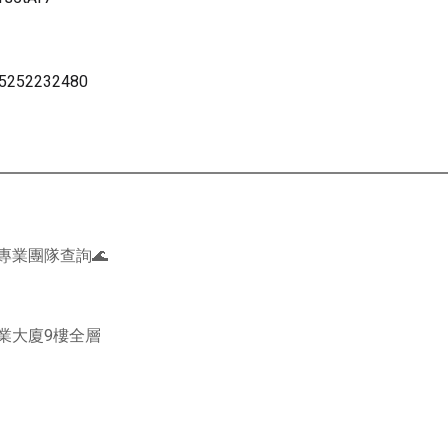
85252232480
專業團隊查詢🌊
商業大廈9樓全層