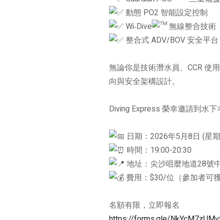
動態 PO2 智能設定控制
Wi‑Dive
無線整合技術
整合式 ADV/BOV 安全平台
無論你是技術潛水員、CCR 
向與安全架構設計。
Diving Express 榮幸邀請
日期：2026年5月8日 (星期
時間：19:00-20:30
地址：尖沙咀麼地道28號
費用：$30/位（參加者可獲
名額有限，立即報名
https://forms.gle/NkYcM7zUMv