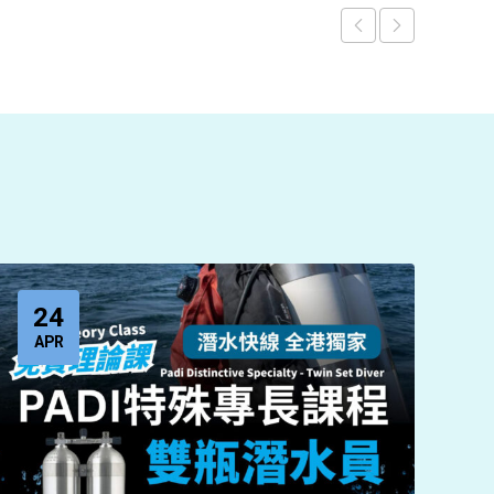
24
APR