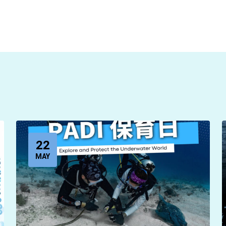
22
MAY