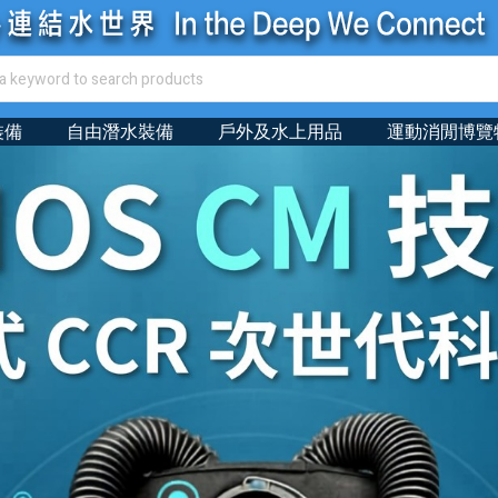
裝備
自由潛水裝備
戶外及水上用品
運動消閒博覽