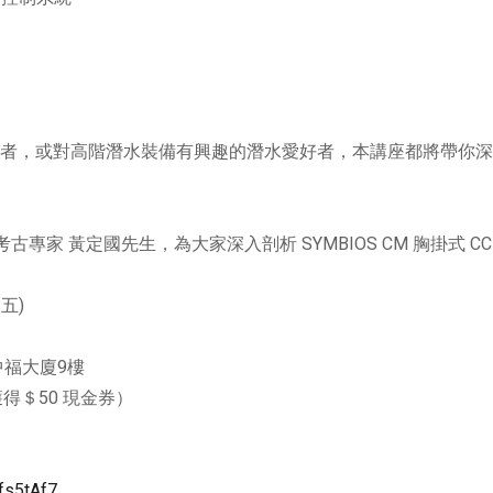
使用者，或對高階潛水裝備有興趣的潛水愛好者，本講座都將帶你
到水下考古專家 黃定國先生，為大家深入剖析 SYMBIOS CM 胸掛式 
五)
中福大廈9樓
得＄50 現金券）
fs5tAf7