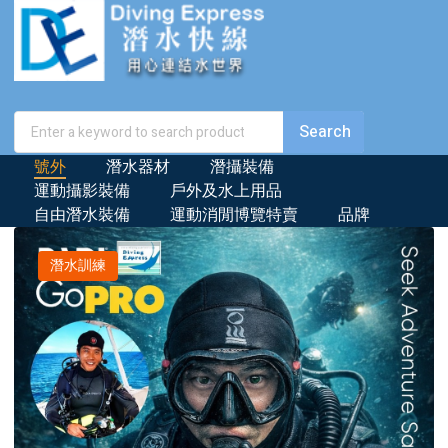
號外
潛水器材
潛攝裝備
運動攝影裝備
戶外及水上用品
自由潛水裝備
運動消閒博覽特賣
品牌
潛水訓練