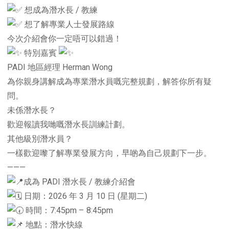
想成為潛水長 / 教練
想了解專業人士發展路線
今次介紹會你一定唔可以錯過！
特別嘉賓
PADI 地區經理 Herman Wong
為你親身講解成為專業潛水員嘅完整規劃，解答你所有疑
問。
未係潛水長？
歡迎報讀我哋嘅潛水長訓練計劃。
其他級別潛水員？
一樣歡迎嚟了解專業發展方向，早啲為自己規劃下一步。
———
成為 PADI 潛水長 / 教練介紹會
日期：2026 年 3 月 10 日 (星期二)
時間：7:45pm – 8:45pm
地點：潛水快線