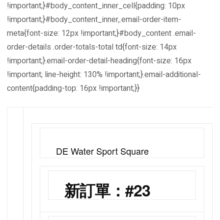
!important;}#body_content_inner_cell{padding: 10px
!important;}#body_content_inner,.email-order-item-
meta{font-size: 12px !important;}#body_content .email-
order-details .order-totals-total td{font-size: 14px
!important;}.email-order-detail-heading{font-size: 16px
!important; line-height: 130% !important;}.email-additional-
content{padding-top: 16px !important;}}
DE Water Sport Square
新訂單：#23