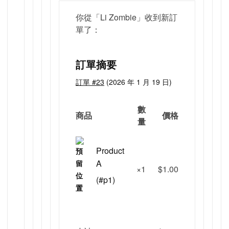
你從「Li Zombie」收到新訂
單了：
訂單摘要
訂單 #23
(
2026 年 1 月 19 日
)
數
商品
價格
量
Product
A
×1
$
1.00
(#p1)