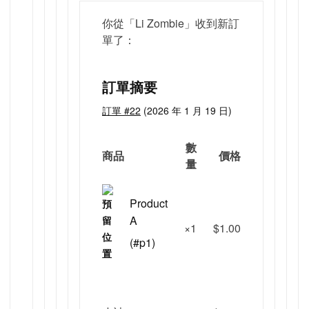
你從「Li Zombie」收到新訂
單了：
訂單摘要
訂單 #22
(
2026 年 1 月 19 日
)
數
商品
價格
量
Product
A
×1
$
1.00
(#p1)