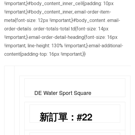
!important;}#body_content_inner_cell{padding: 10px
!important;}#body_content_inner,.email-order-item-
meta{font-size: 12px !important;}#body_content .email-
order-details .order-totals-total td{font-size: 14px
!important;}.email-order-detail-heading{font-size: 16px
!important; line-height: 130% !important;}.email-additional-
content{padding-top: 16px !important;}}
DE Water Sport Square
新訂單：#22