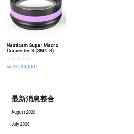
Nauticam Super Macro
Converter 3 (SMC-3)
Original
Current
$
3,550
$
3,720
price
price
was:
is:
$3,720.
$3,550.
最新消息整合
August 2026
July 2026