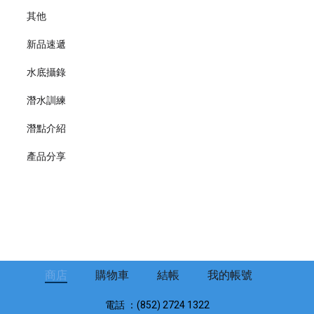
其他
新品速遞
水底攝錄
潛水訓練
潛點介紹
產品分享
商店
購物車
結帳
我的帳號
電話 ：(852) 2724 1322