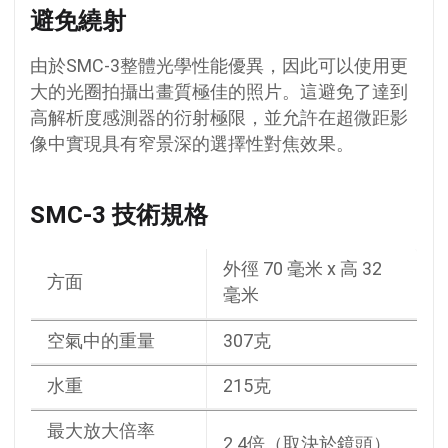
避免繞射
由於SMC-3整體光學性能優異，因此可以使用更
大的光圈拍攝出畫質極佳的照片。這避免了達到
高解析度感測器的衍射極限，並允許在超微距影
像中實現具有窄景深的選擇性對焦效果。
SMC-3 技術規格
外徑 70 毫米 x 高 32
方面
毫米
空氣中的重量
307克
水重
215克
最大放大倍率
2.4倍（取決於鏡頭）