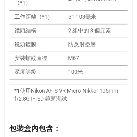
（*1）
工作距離（*1）
51-103毫米
鏡頭結構
2 組中的 3 個元素
鏡頭鍍膜
防反射塗層
安裝螺紋直徑
M67
深度等級
100米
*1
使用Nikon AF-S VR Micro-Nikkor 105mm
f/2.8G IF-ED 鏡頭測試
包裝盒內包含：