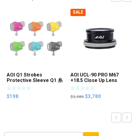
SALE
AOI Q1 Strobes
AOI UCL-90 PRO M67
Protective Sleeve Q1 糸
+18.5 Close Up Lens
列閃燈保護套
Original
Current
$
198
$
3,780
$
3,980
price
price
was:
is:
$3,980.
$3,780.
Select