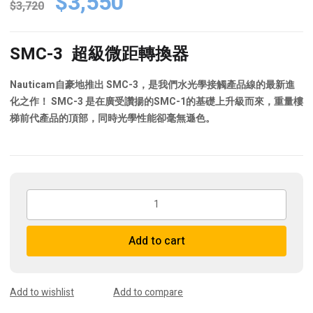
Original
Current
$
3,550
$
3,720
price
price
was:
is:
SMC-3 超級微距轉換器
$3,720.
$3,550.
Nauticam自豪地推出 SMC-3，是我們水光學接觸產品線的最新進
化之作！ SMC-3 是在廣受讚揚的SMC-1的基礎上升級而來，重量樓
梯前代產品的頂部，同時光學性能卻毫無遜色。
Nauticam
Super
Macro
Add to cart
Converter
3
(SMC-
3)
Add to wishlist
Add to compare
quantity