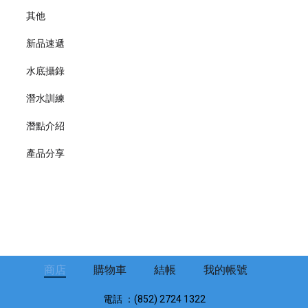
其他
新品速遞
水底攝錄
潛水訓練
潛點介紹
產品分享
商店
購物車
結帳
我的帳號
電話 ：(852) 2724 1322