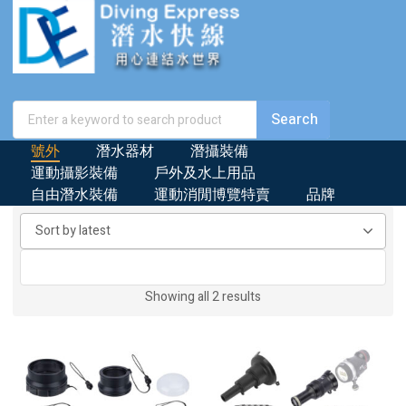
號外
潛水器材
潛攝裝備
運動攝影裝備
戶外及水上用品
自由潛水裝備
運動消閒博覽特賣
品牌
Sorted
Showing all 2 results
by
latest