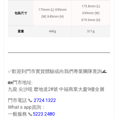
175.8mm (L)
175mm (L) X95mm
包裝尺寸
X99mm (W)
(W) X45mm (H)
X79.5mm (H)
重量
440g
511g
✅歡迎到門市實貨體驗或向我們專業團隊查詢🌊
🏡門市地址:
九龍 尖沙咀 麼地道28號 中福商業大廈9樓全層
門市電話 📞
2724 1322
What s app資詢：
一般服務 📞
5223 2480