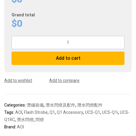
Grand total
$0
AOI
UCS-
Q1
Add to cart
Compact
Strobe
Series
Accessory
Add to wishlist
Add to compare
quantity
Categories:
潛攝裝備
,
潛水閃燈及配件
,
潛水閃燈配件
Tags:
AOI
,
Flash Strobe
,
Q1
,
Q1 Accessory
,
UCS-Q1
,
UCS-Q1i
,
UCS-
Q1RC
,
潛水閃燈
,
閃燈
Brand:
AOI