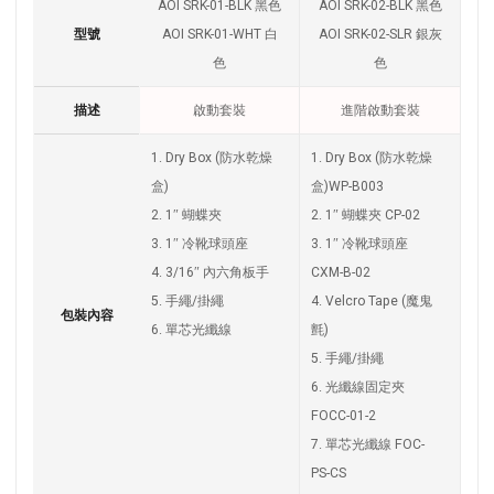
AOI SRK-01-BLK 黑色
AOI SRK-02-BLK 黑色
型號
AOI SRK-01-WHT 白
AOI SRK-02-SLR 銀灰
色
色
描述
啟動套裝
進階啟動套裝
1. Dry Box (防水乾燥
1. Dry Box (防水乾燥
盒)
盒)WP-B003
2. 1″ 蝴蝶夾
2. 1″ 蝴蝶夾 CP-02
3. 1″ 冷靴球頭座
3. 1″ 冷靴球頭座
4. 3/16″ 內六角板手
CXM-B-02
5. 手繩/掛繩
4. Velcro Tape (魔鬼
包裝內容
6. 單芯光纖線
氈)
5. 手繩/掛繩
6. 光纖線固定夾
FOCC-01-2
7. 單芯光纖線 FOC-
PS-CS