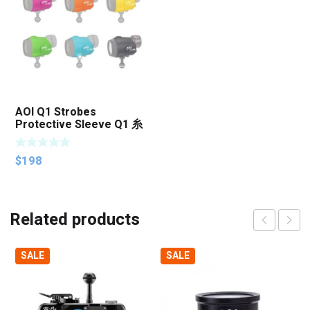
AOI Q1 Strobes
Protective Sleeve Q1 糸
列閃燈保護套
$
198
Related products
SALE
SALE