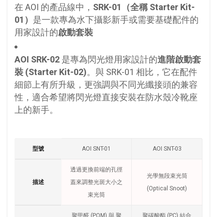
在 AOI 的產品線中，
SRK-01（全稱 Starter Kit-
01）
是一款專為水下攝影新手或需要基礎配件的
用家設計的
啟動套裝
AOI SRK-02
是專為閃光燈用家設計的
進階啟動套
裝 (Starter Kit-02)
。與 SRK-01 相比，它在配件
細節上有所升級，更強調與不同光纖接頭的兼容
性，適合希望將閃光燈直接安裝在防水殼冷靴座
上的新手。
型號
AOI SNT-01
AOI SNT-03
透過更換前端的孔徑
光學無段束光筒
描述
蓋來調整光斑大小之
(Optical Snoot)
束光筒
聚甲醛 (POM) 與 聚
聚碳酸酯 (PC) 結合