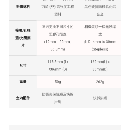
主體材料
丙烯 (PP) 高強度工程
黑色硬質陽極氧化鋁
塑料
合金
透過更換不同尺寸的
相機鏡頭一樣無段縮
接環/孔徑
塑膠孔徑蓋
放
蓋/光圈葉
（12mm、22mm、
由 D=4mm to 30mm
片
36.5mm)
(Stepless)
118.5mm (L)
169mm(L) x
尺寸
X86mm (D)
83mm(D)
重量
50g
262g
防丟失保險繩及快拆
盒內配件
快拆掛繩
掛繩