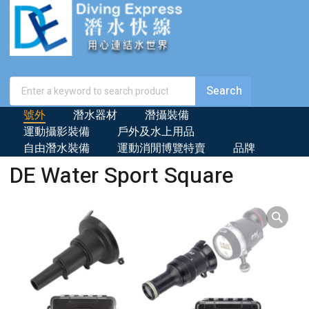
號外
潛水器材
潛攝裝備
運動攝影裝備
戶外及水上用品
自由潛水裝備
運動消閒博覽特賣
品牌
DE Water Sport Square