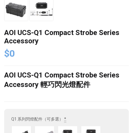
AOI UCS-Q1 Compact Strobe Series
Accessory
$
0
AOI UCS-Q1 Compact Strobe Series
Accessory 輕巧閃光燈配件
Q1 系列閃燈配件（可多選）
*