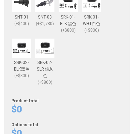
SNT-01
SNT-03
SRK-01-
SRK-01-
(+$400)
(+$1,780)
BLK 黑色
WHT白色
(+$800)
(+$800)
SRK-02-
SRK-02-
BLK黑色
SLR 銀灰
(+$800)
色
(+$800)
Product total
$0
Options total
$0