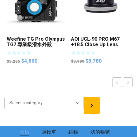
Weefine TG Pro Olympus
AOI UCL-90 PRO M67
TG7 專業級潛水外殼
+18.5 Close Up Lens
Original
Current
Original
Current
$
4,860
$
3,780
$
5,235
$
3,980
price
price
price
price
was:
is:
was:
is:
$5,235.
$4,860.
$3,980.
$3,780.
Select
a
category
商店
購物車
結帳
我的帳號