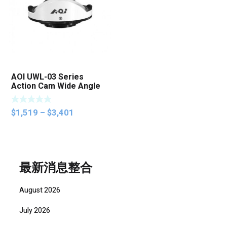
AOI UWL-03 Series
Action Cam Wide Angle
Conversion Lens
Price
$
1,519
–
$
3,401
range:
$1,519
through
$3,401
最新消息整合
August 2026
July 2026