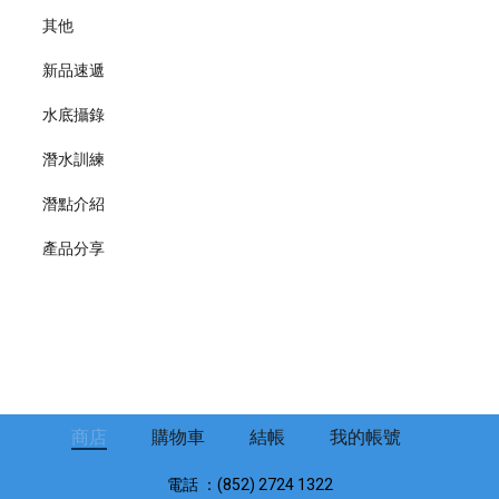
其他
新品速遞
水底攝錄
潛水訓練
潛點介紹
產品分享
商店
購物車
結帳
我的帳號
電話 ：(852) 2724 1322