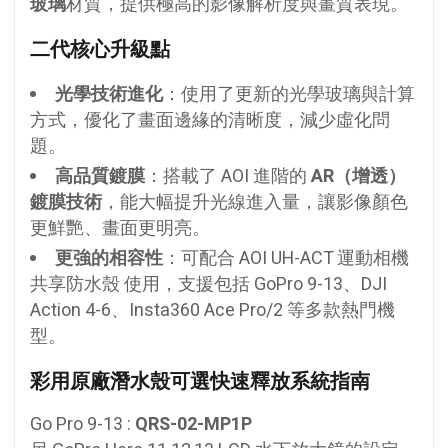
玻璃
材質，提供極高的影像解析度與畫質表現。
二代核心升級點
光學技術進化
：使用了更新的光學玻璃與計算
方式，優化了畫面邊緣的清晰度，減少虛化問
題。
高品質鍍膜
：搭載了 AOI 進階的
AR（增透）
鍍膜技術
，能大幅提升光線進入量，讓影像顏色
更鮮艷、畫面更明亮。
更強的相容性
：可配合 AOI UH-ACT 運動相機
共享防水殼 使用，支援包括 GoPro 9-13、DJI
Action 4-6、Insta360 Ace Pro/2 等多款熱門機
型。
彩用原廠潛水殼可選快速釋放系統指南
Go Pro 9-13 :
QRS-02-MP1P