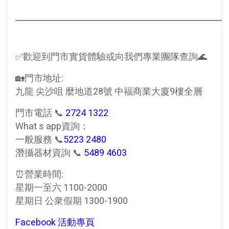
✅歡迎到門市實貨體驗或向我們專業團隊查詢🌊
🏡門市地址:
九龍 尖沙咀 麼地道28號 中福商業大廈9樓全層
門市電話 📞
2724 1322
What s app資詢：
一般服務 📞
5223 2480
潛攝器材資詢 📞
5489 4603
⏰營業時間:
星期一至六 1100-2000
星期日 公衆假期 1300-1900
Facebook 活動專頁