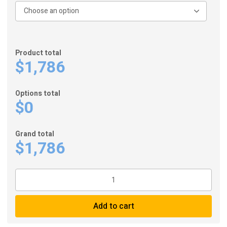
$1,880.
$1,786.
Product total
$1,786
Options total
$0
Grand total
$1,786
AOI
UWL-
03
Add to cart
Series
Action