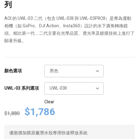
through
列
$3,401
AOI 的 UWL-03 二代（包含 UWL-03II 與 UWL-03PROII）是專為運動
相機（如 GoPro、DJI Action、Insta360）設計的水下廣角轉換鏡
頭。相比第一代，二代主要在光學品質、透光率及鍍膜技術上進行了
顯著升級。
顏色選項
UWL-03 系列選項
Clear
Original
Current
$
1,786
$
1,880
price
price
was:
is:
優惠價加購原廠潛水殼專用快速釋放系統