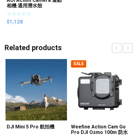
AOI Action Camera 運動
相機 通用潛水殼
$
1,128
Related products
SALE
DJI Mini 5 Pro 航拍機
Weefine Action Cam Go
Pro DJI Osmo 100m 防水