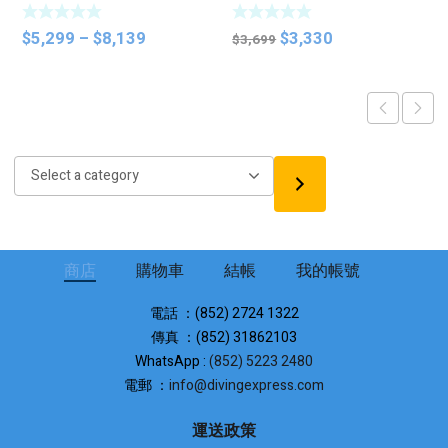
彀
Price
Original
Current
$
5,299
–
$
8,139
$
3,330
$
3,699
range:
price
price
$5,299
was:
is:
through
$3,699.
$3,330.
$8,139
Select
a
category
商店
購物車
結帳
我的帳號
電話 ：(852) 2724 1322
傳真 ：(852) 31862103
WhatsApp :
(852) 5223 2480
電郵 ：
info@divingexpress.com
運送政策