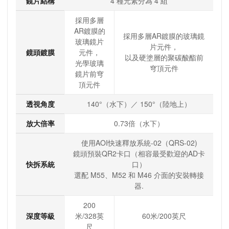
鏡片結構
4 種元素分為 4 組
採用多層
AR鍍膜的
採用多層AR鍍膜的玻璃鏡
玻璃鏡片
片元件，
鏡頭鍍膜
元件，
以及硬塗層的聚碳酸酯前
光學玻璃
穹頂元件
鏡片前穹
頂元件
透視角度
140°（水下）／ 150°（陸地上）
放大倍率
0.73倍（水下）
使用AOI快速釋放系統-02（QRS-02)
鏡頭預裝QR2卡口（相容最受歡迎的AD卡
快拆系統
口）
選配 M55、M52 和 M46 介面的安裝轉接
器.
200
深度等級
米/328英
60米/200英尺
尺