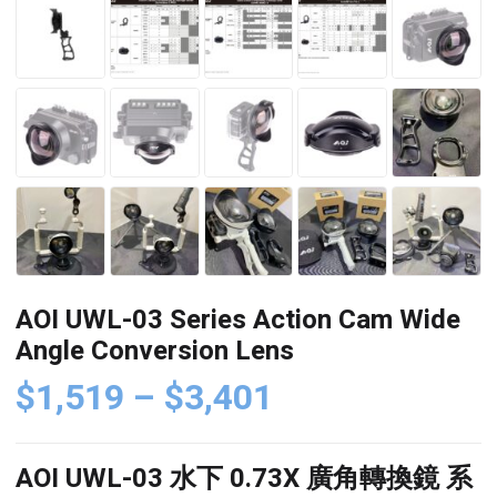
AOI UWL-03 Series Action Cam Wide
Angle Conversion Lens
Price
$
1,519
–
$
3,401
range:
$1,519
AOI UWL-03
水下 0.73X
廣角轉換鏡 系