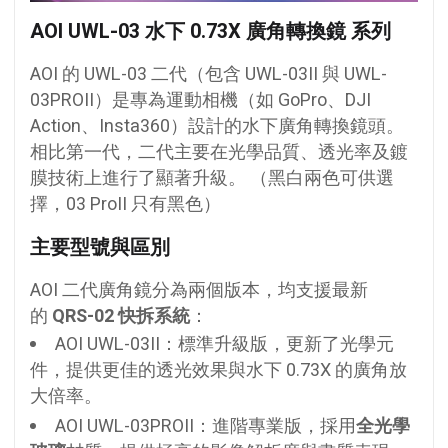
AOI UWL-03
水下 0.73X
廣角轉換鏡 系列
AOI 的 UWL-03 二代（包含 UWL-03II 與 UWL-
03PROII）是專為運動相機（如 GoPro、DJI
Action、Insta360）設計的水下廣角轉換鏡頭。
相比第一代，二代主要在光學品質、透光率及鍍
膜技術上進行了顯著升級。
（
黑白兩色可供選
擇，03 ProII 只有黑色）
主要型號與區別
AOI 二代廣角鏡分為兩個版本，均支援最新
的
QRS-02 快拆系統
：
AOI UWL-03II：標準升級版，更新了光學元
件，提供更佳的透光效果與水下 0.73X 的廣角放
大倍率。
AOI UWL-03PROII：進階專業版，採用
全光學