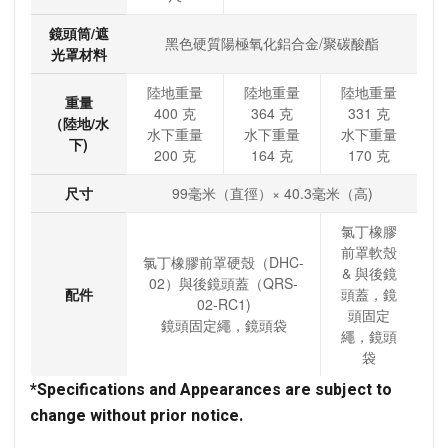
鏡頭筒/遮
黑色硬質陽極氧化鋁合金/聚碳酸酯
光罩材料
陸地重量
陸地重量
陸地重量
重量
400 克
364 克
331 克
（陸地/水
水下重量
水下重量
水下重量
下)
200 克
164 克
170 克
尺寸
99毫米（直徑）× 40.3毫米（高)
氯丁橡膠
前罩軟殼
氯丁橡膠前罩硬殼（DHC-
& 與後鏡
02）與後鏡頭蓋（QRS-
配件
頭蓋，鏡
02-RC1)
頭固定
鏡頭固定繩，鏡頭袋
繩，鏡頭
袋
*Specifications and Appearances are subject to
change without prior notice.