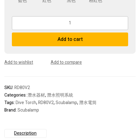
藍色
紅色
黑色
粉紅色
Scubalamp
RD80V2
LED
Add to cart
Recreational
Diving
Torch
quantity
Add to wishlist
Add to compare
SKU:
RD80V2
Categories:
潛水器材
,
潛水照明系統
Tags:
Dive Torch
,
RD80V2
,
Scubalamp
,
潛水電筒
Brand:
Scubalamp
Description