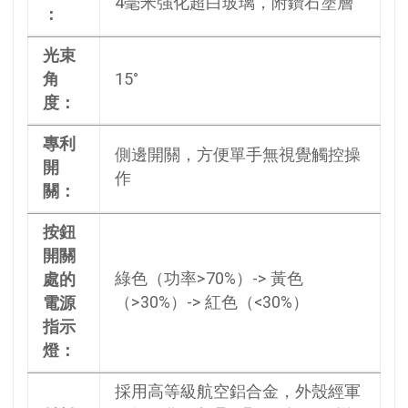
4毫米強化超白玻璃，附鑽石塗層
：
光束
角
15°
度：
專利
側邊開關，方便單手無視覺觸控操
開
作
關：
按鈕
開關
綠色（功率>70%）-> 黃色
處的
（>30%）-> 紅色（<30%）
電源
指示
燈：
採用高等級航空鋁合金，外殼經軍