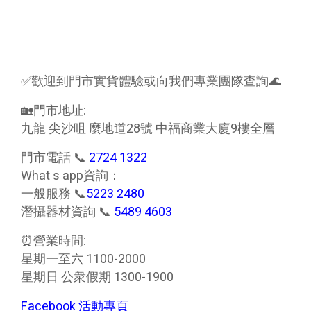
✅歡迎到門市實貨體驗或向我們專業團隊查詢🌊
🏡門市地址:
九龍 尖沙咀 麼地道28號 中福商業大廈9樓全層
門市電話 📞
2724 1322
What s app資詢：
一般服務 📞
5223 2480
潛攝器材資詢 📞
5489 4603
⏰營業時間:
星期一至六 1100-2000
星期日 公衆假期 1300-1900
Facebook 活動專頁