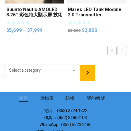
Suunto Nautic AMOLED
Mares LED Tank Module
3.26″ 彩色特大顯示屏 技術
2.0 Transmitter
潛水8氣瓶整合功能 潛水電
腦
Price
Original
Current
$
5,699
–
$
7,999
$
2,800
$
3,200
range:
price
price
$5,699
was:
is:
through
$3,200.
$2,800.
$7,999
Select
a
category
商店
購物車
結帳
我的帳號
電話 ：(852) 2724 1322
傳真 ：(852) 31862103
WhatsApp :
(852) 5223 2480