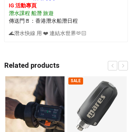
IG 活動專頁
潛水課程 船潛 旅遊
傳送門🚪：香港潛水船潛日程
🌊潛水快線 用 ❤️ 連結水世界🫶🏻
Related products
SALE