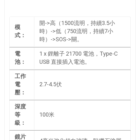
開->高（1500流明，持續3.5小
模
時）->低（750流明，持續7小
式：
時）->SOS->關。
電
1 x 鋰離子 21700 電池，Type-C
池：
USB 直接插入電池。
工作
電
2.7-4.5伏
壓：
深度
等
100米
級：
鏡片