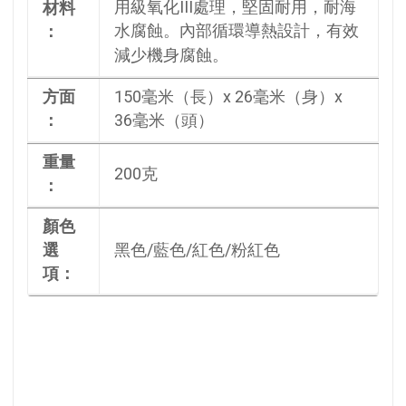
用級氧化III處理，堅固耐用，耐海
材料
：
水腐蝕。內部循環導熱設計，有效
減少機身腐蝕。
方面
150毫米（長）x 26毫米（身）x
：
36毫米（頭）
重量
200克
：
顏色
選
黑色/藍色/紅色/粉紅色
項：