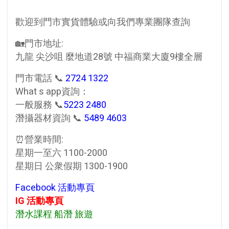
歡迎到門市實貨體驗或向我們專業團隊查詢
🏡門市地址:
九龍 尖沙咀 麼地道28號 中福商業大廈9樓全層
門市電話 📞
2724 1322
What s app資詢：
一般服務 📞
5223 2480
潛攝器材資詢 📞
5489 4603
⏰營業時間:
星期一至六 1100-2000
星期日 公衆假期 1300-1900
Facebook 活動專頁
IG 活動專頁
潛水課程 船潛 旅遊