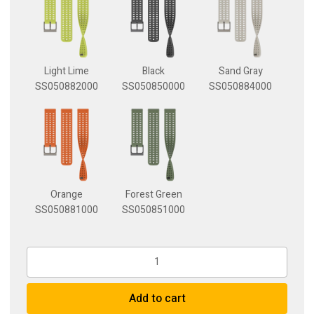
Light Lime
Black
Sand Gray
SS050882000
SS050850000
SS050884000
Orange
Forest Green
SS050881000
SS050851000
Suunto
22mm
Athletic
Add to cart
2