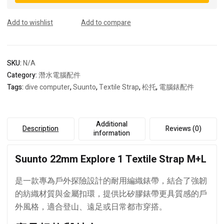
Textile
Strap
Add to wishlist
Add to compare
M+L
quantity
SKU:
N/A
Category:
潛水電腦配件
Tags:
dive computer
,
Suunto
,
Textile Strap
,
松托
,
電腦錶配件
Additional
Description
Reviews (0)
information
Suunto 22mm Explore 1 Textile Strap M+L
是一款專為戶外探險設計的耐用編織錶帶，結合了強韌
的紡織材質與金屬扣環，提供比矽膠錶帶更具質感的戶
外風格，適合登山、遠足或日常都市穿搭。