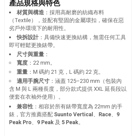
產品規格與特色
材質與構造
：採用高耐磨的紡織布料
（Textile），並配有堅固的金屬環扣，確保在惡
劣戶外環境下的耐用性。
快拆設計
：具備快速更換結構，無需任何工具
即可輕鬆更換錶帶。
尺寸與重量
：
寬度
：22 mm。
重量
：M 碼約 21 克，L 碼約 22 克。
適用手腕尺寸
：涵蓋 125–230 mm（包裝內
含 M 與 L 兩種長度，部分款式提供 XXL 延長段以
便套在衣袖外使用）。
兼容性
：相容於所有錶帶寬度為 22mm 的手
錶，官方推薦搭配
Suunto Vertical
、
Race
、
9
Peak Pro
、
9 Peak
及
5 Peak
。