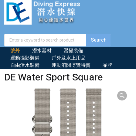
號外
潛水器材
潛攝裝備
運動攝影裝備
戶外及水上用品
自由潛水裝備
運動消閒博覽特賣
品牌
DE Water Sport Square