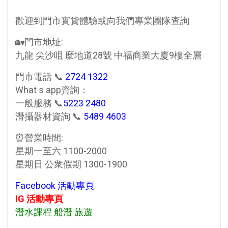
歡迎到門市實貨體驗或向我們專業團隊查詢
🏡門市地址:
九龍 尖沙咀 麼地道28號 中福商業大廈9樓全層
門市電話 📞
2724 1322
What s app資詢：
一般服務 📞
5223 2480
潛攝器材資詢 📞
5489 4603
⏰營業時間:
星期一至六 1100-2000
星期日 公衆假期 1300-1900
Facebook 活動專頁
IG 活動專頁
潛水課程 船潛 旅遊