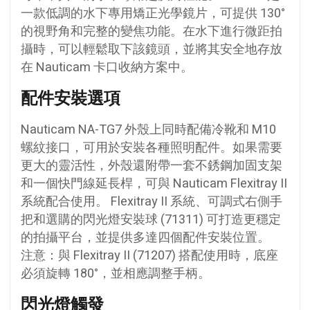
一款低調的水下專用矯正光學鏡片，可提供 130°
的視野角和完整的變焦功能。在水下進行微距拍
攝時，可以輕鬆取下該鏡頭，並將其安全地存放
在 Nauticam 卡口收納方案中。
配件安裝選項
Nauticam NA-TG7 外殼上同時配備冷靴和 M10
螺紋接口，可用於安裝各種照明配件。如果需要
更大的靈活性，外殼還附帶一套不銹鋼加固支架
和一個快門線延長桿，可與 Nauticam Flexitray II
系統配合使用。 Flexitray II 系統、可調式右側手
把和選購的閃光燈安裝球 (71311) 可打造更穩定
的拍攝平台，並提供多達四個配件安裝位置。
注意：與 Flexitray II (71207) 搭配使用時，底座
必須旋轉 180°，並相應調整手柄。
閃光燈觸發