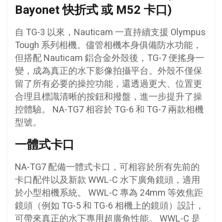
Bayonet 快折式 或 M52 卡口)
自 TG-3 以來，Nauticam 一直持續支援 Olympus
Tough 系​​列相機。儘管相機本身俱備防水功能，
但搭配 Nauticam 鋁合金外殼後，TG-7 便搖身一
變，成為真正的水下影像拍攝平台。外殼不僅保
留了所有必要的操控功能，還透過更大、位置更
合理且標識清晰的按鈕和撥盤，進一步提升了操
控體驗。 NA-TG7 相容於 TG-6 和 TG-7 兩款相機
型號。
一體式卡口
NA-TG7 配備一體式卡口，可相容於所有先前的
卡口配件以及新款 WWL-C 水下廣角鏡頭，適用
於小型相機系統。 WWL-C 專為 24mm 等效焦距
鏡頭（例如 TG-5 和 TG-6 相機上的鏡頭）設計，
可帶來真正的水下專用超廣角性能。 WWL-C 是