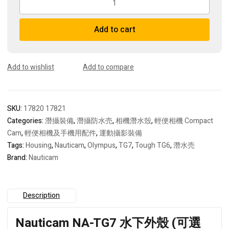
NA-
TG7
Add to cart
Olympus
Tough
TG
6
Add to wishlist
Add to compare
/
7
相
SKU:
17820 17821
機
防
Categories:
潛攝裝備
,
潛攝防水売
,
相機潛水殼
,
輕便相機 Compact
水
Cam
,
輕便相機及手機用配件
,
運動攝影裝備
彀
Tags:
Housing
,
Nauticam
,
Olympus
,
TG7
,
Tough TG6
,
潛水売
quantity
Brand:
Nauticam
Description
Nauticam NA-TG7 水下外殼 (可選