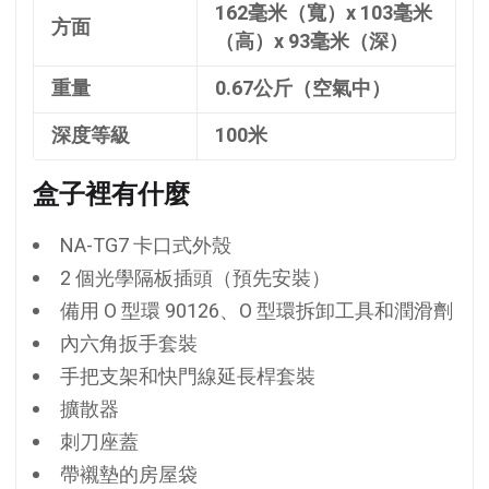
162毫米（寬）x 103毫米
方面
（高）x 93毫米（深）
重量
0.67公斤（空氣中）
深度等級
100米
盒子裡有什麼
NA-TG7 卡口式外殼
2 個光學隔板插頭（預先安裝）
備用 O 型環 90126、O 型環拆卸工具和潤滑劑
內六角扳手套裝
手把支架和快門線延長桿套裝
擴散器
刺刀座蓋
帶襯墊的房屋袋