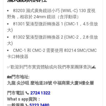
83203 濕式廣角鏡頭小巧 (WWL-C) 130 度視
野角，相容於 24mm 鏡頭（含浮動環）
81301 緊湊型微距轉換器 1 (CMC-1，4.5 倍放
大)
81302 緊湊型微距轉換器 2 (CMC-2，2.8 倍放
大)
CMC-1 和 CMC-2 需要使用 83214 SMC/CMC
卡口轉接器
✅歡迎到門市實貨體驗或向我們專業團隊查詢🌊
🏡門市地址:
九龍 尖沙咀 麼地道28號 中福商業大廈9樓全層
門市電話 📞
2724 1322
What s app資詢：
一般服務 📞
5223 2480