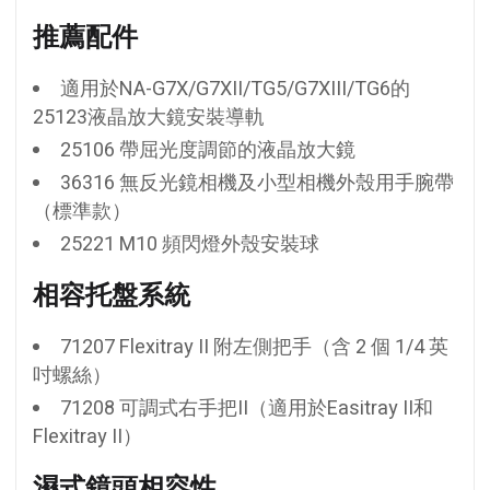
推薦配件
適用於NA-G7X/G7XII/TG5/G7XIII/TG6的
25123液晶放大鏡安裝導軌
25106 帶屈光度調節的液晶放大鏡
36316 無反光鏡相機及小型相機外殼用手腕帶
（標準款）
25221 M10 頻閃燈外殼安裝球
相容托盤系統
71207 Flexitray II 附左側把手（含 2 個 1/4 英
吋螺絲）
71208 可調式右手把II（適用於Easitray II和
Flexitray II）
濕式鏡頭相容性