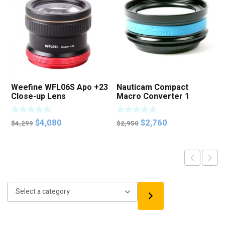
Weefine WFL06S Apo +23
Nauticam Compact
Close-up Lens
Macro Converter 1
(CMC-1)
Original
Current
Original
Current
$
4,080
$
2,760
$
4,299
$
2,950
price
price
price
price
was:
is:
was:
is:
$4,299.
$4,080.
$2,950.
$2,760.
Select
a
category