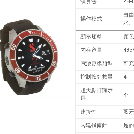
演算法
ZH-
自由
操作模式
水、
顯示類型
顏色
內存容量
485
電池更換類型
可充
控制按鈕數量
4
超大點陣顯示
不
屏
連接性
藍牙
內建指南針
是的