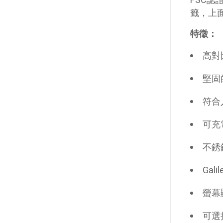
FSC認
籤，上
特徵：
高對
堅固
符合
可充
不銹
Ga
螢幕
可選擇