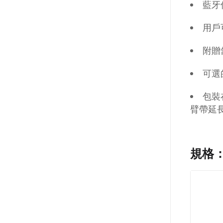
藍牙低
用戶可
附贈
可選
包裝
臂帶延
規格