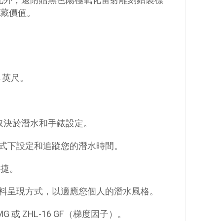
誌。此外，還附贈黑色陽極氧化雷射雕刻鋁製標
收藏價值。
 英尺。
體取決於潛水和手錶設定。
式下設定和追蹤您的潛水時間。
便捷。
料呈現方式，以適應您個人的潛水風格。
PMG 或 ZHL-16 GF（梯度因子）。