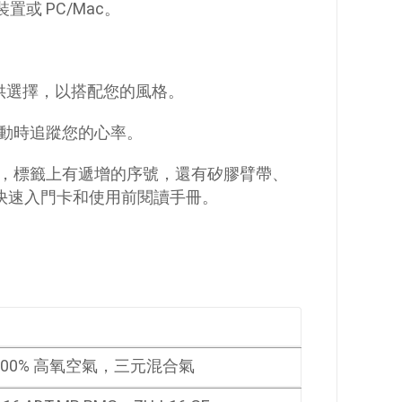
置或 PC/Mac。
可供選擇，以搭配您的風格。
動時追蹤您的心率。
，標籤上有遞增的序號，還有矽膠臂帶、
、快速入門卡和使用前閱讀手冊。
-100% 高氧空氣，三元混合氣