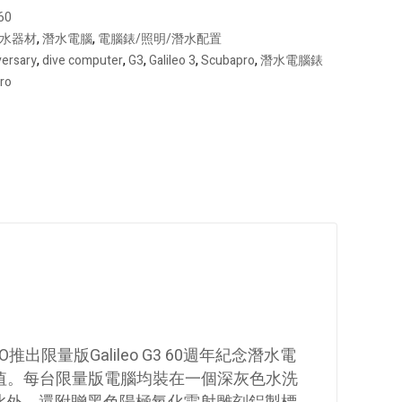
60
水器材
,
潛水電腦
,
電腦錶/照明/潛水配置
versary
,
dive computer
,
G3
,
Galileo 3
,
Scubapro
,
潛水電腦錶
ro
限量版Galileo G3 60週年紀念潛水電
值。每台限量版電腦均裝在一個深灰色水洗