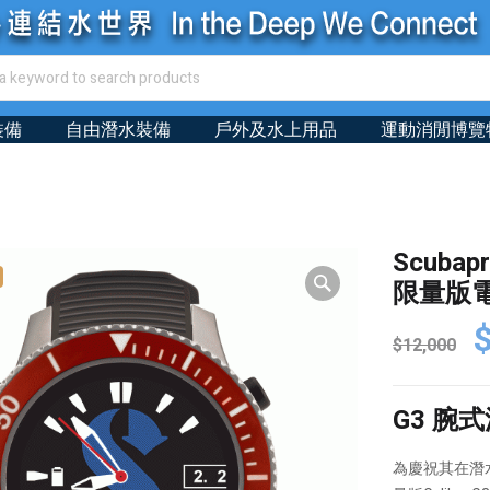
裝備
自由潛水裝備
戶外及水上用品
運動消閒博覽
Scubapr
限量版
O
$
12,000
p
w
G3 腕
$
為慶祝其在潛水