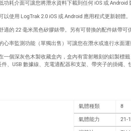
功耗介面可讓您將潛水資料下載到任何 iOS 或 Android 裝
以使用 LogTrak 2.0 iOS 或 Android 應用程式更新韌體。
舒適的 22 毫米黑色矽膠錶帶。另有可替換的配件錶帶
的心率監測功能（單獨出售）可讓您在潛水或進行水面運
在一個深灰色木製收藏盒內，盒內有雷射雕刻的鋁製標籤
長件、USB 數據線、充電適配器和支架、帶夾子的掛繩
：
氣體種類
8
氣體能力
21