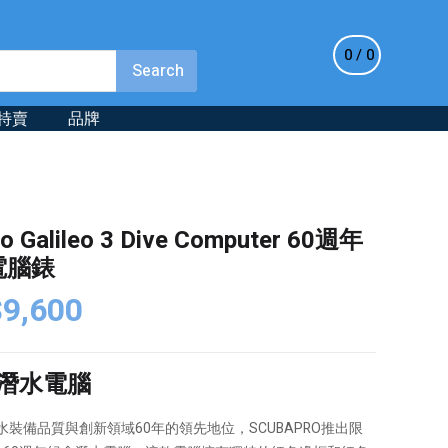
0
0
特賣
品牌
o Galileo 3 Dive Computer 60週年
電腦錶
riginal
Current
$
9,600
rice
price
as:
is:
式潛水電腦
12,000.
$9,600.
裝備品質與創新領域60年的領先地位，SCUBAPRO推出限