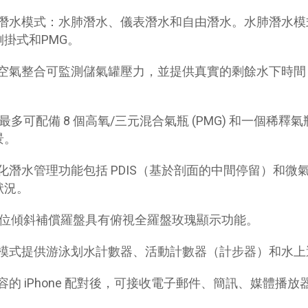
潛水模式：水肺潛水、儀表潛水和自由潛水。水肺潛水模
側掛式和PMG。
空氣整合可監測儲氣罐壓力，並提供真實的剩餘水下時間 (
R 最多可配備 8 個高氧/三元混合氣瓶 (PMG) 和一個
景。
化潛水管理功能包括 PDIS（基於剖面的中間停留）和
狀況。
數位傾斜補償羅盤具有俯視全羅盤玫瑰顯示功能。
模式提供游泳划水計數器、活動計數器（計步器）和水上
容的 iPhone 配對後，可接收電子郵件、簡訊、媒體播