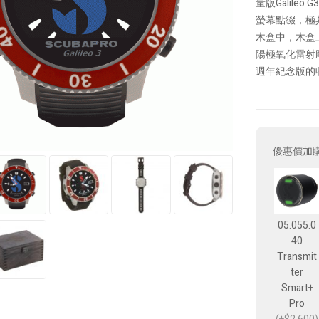
量版Galil
螢幕點綴，極
木盒中，木盒上
陽極氧化雷射
週年紀念版的
優惠價加
05.055.0
40
Transmit
ter
Smart+
Pro