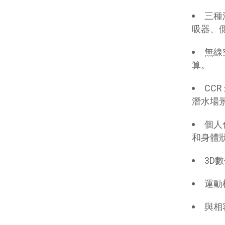
三種
吸器、
無線
算。
CC
潛水場
個人
和身體
3D
運動
與相