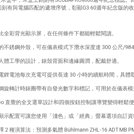
證木盒中，木盒上鐫刻有SCUBAPRO和60週年紀念標
面刻有與電腦匹配的遞增序號，彰顯G3 60週年紀念版的
比全彩背光顯示屏，在任何條件下都能輕鬆閱讀。
的不銹鋼外殼，可在儀表模式下潛水深度達 300 公尺/984
人體工學的設計，錶殼背面和邊緣圓潤，配戴舒適。
電鋰電池每次充電可提供長達 30 小時的續航時間，具
鋼旋轉計時錶圈帶有自發光數字和標記，可用於在儀表模
lileo 直覺的全文選單設計和四個按鈕控制讓導覽變得輕鬆
顯示配置可讓您使用「淺色」或「經典」螢幕選項自訂資
 2 種演算法：預測多氣體 Bühlmann ZHL-16 ADT MB 