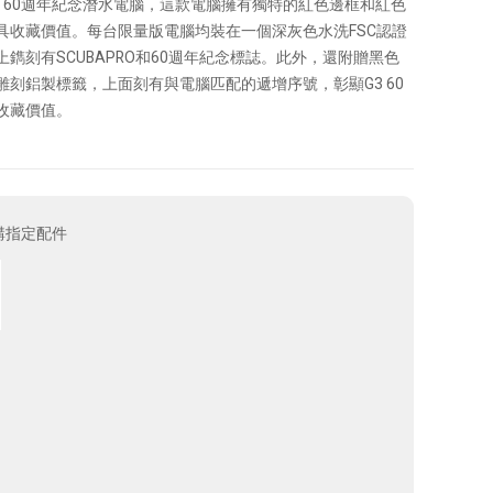
eo G3 60週年紀念潛水電腦，這款電腦擁有獨特的紅色邊框和紅色
具收藏價值。每台限量版電腦均裝在一個深灰色水洗FSC認證
鐫刻有SCUBAPRO和60週年紀念標誌。此外，還附贈黑色
雕刻鋁製標籤，上面刻有與電腦匹配的遞增序號，彰顯G3 60
收藏價值。
購指定配件