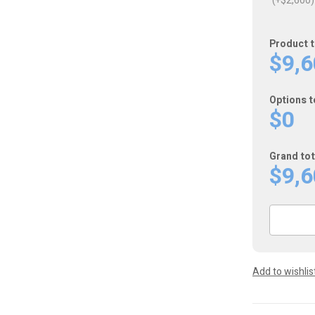
(+$2,600)
Product t
$9,
Options t
$0
Grand tot
$9,
Scubapro
Galileo
3
Dive
Add to wishlis
Computer
60
週