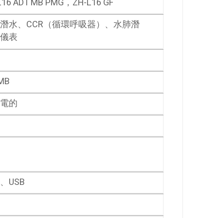
L16 ADT MB PMG，ZH-L16 GF
潛水、CCR（循環呼吸器）、水肺潛
儀表
MB
電的
、USB