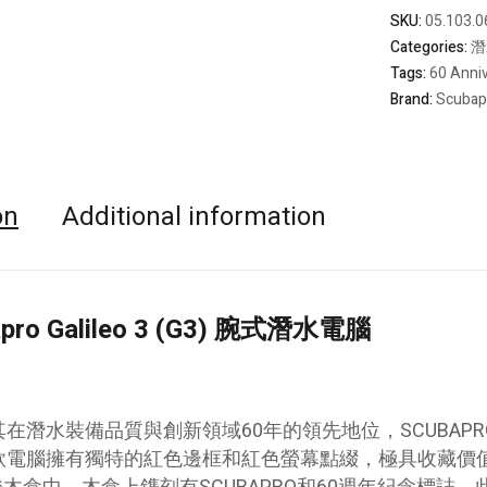
年
SKU:
05.103.0
限
Categories:
潛
量
Tags:
60 Anni
版
Brand:
Scubap
電
腦
錶
quantity
on
Additional information
apro Galileo 3 (G3) 腕式潛水電腦
在潛水裝備品質與創新領域60年的領先地位，SCUBAPRO推出
款電腦擁有獨特的紅色邊框和紅色螢幕點綴，極具收藏價