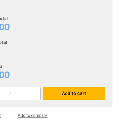
otal
600
otal
al
600
Add to cart
t
Add to compare