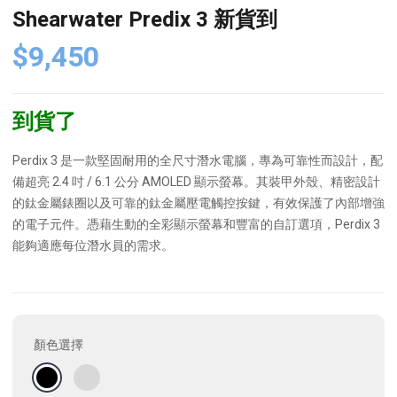
Shearwater Predix 3 新貨到
$
9,450
到貨了
Perdix 3 是一款堅固耐用的全尺寸潛水電腦，專為可靠性而設計，配
備超亮 2.4 吋 / 6.1 公分 AMOLED 顯示螢幕。其裝甲外殼、精密設計
的鈦金屬錶圈以及可靠的鈦金屬壓電觸控按鍵，有效保護了內部增強
的電子元件。憑藉生動的全彩顯示螢幕和豐富的自訂選項，Perdix 3
能夠適應每位潛水員的需求。
顏色選擇