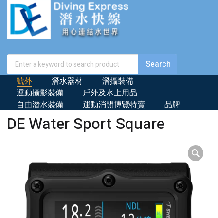
號外
潛水器材
潛攝裝備
運動攝影裝備
戶外及水上用品
自由潛水裝備
運動消閒博覽特賣
品牌
DE Water Sport Square