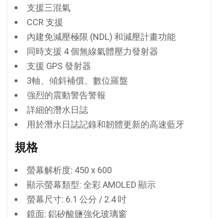
支援三混氣
CCR 支援
內建免減壓極限 (NDL) 和減壓計畫功能
同時支援 4 個無線氣體壓力發射器
支援 GPS 發射器
3軸、傾斜補償、數位羅盤
強烈的震動警告警報
詳細的潛水日誌
用於潛水日誌記錄和韌體更新的高速藍牙
規格
螢幕解析度: 450 x 600
顯示螢幕類型: 全彩 AMOLED 顯示
螢幕尺寸: 6.1 公分 / 2.4 吋
鏡面: 鋁矽酸鹽強化玻璃窗