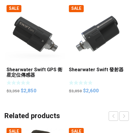
SALE
SALE
Shearwater Swift GPS 衛
Shearwater Swift 發射器
星定位傳感器
Original
Current
Original
Current
$
2,850
$
2,600
$
3,350
$
3,050
price
price
price
price
was:
is:
was:
is:
$3,350.
$2,850.
$3,050.
$2,600.
Related products
SALE
SALE