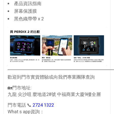
產品資訊指南
屏幕保護膜
黑色織帶帶 x 2
歡迎到門市實貨體驗或向我們專業團隊查詢
🏡門市地址:
九龍 尖沙咀 麼地道28號 中福商業大廈9樓全層
門市電話 📞
2724 1322
What s app資詢：