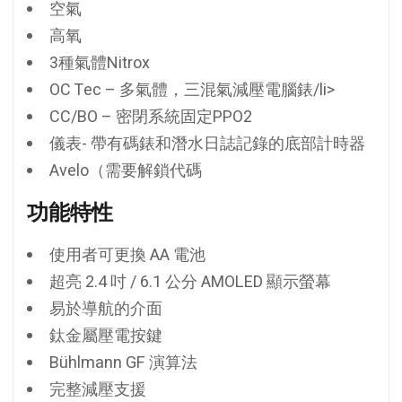
空氣
高氧
3種氣體Nitrox
OC Tec – 多氣體，三混氣減壓電腦錶/li>
CC/BO – 密閉系統固定PPO2
儀表- 帶有碼錶和潛水日誌記錄的底部計時器
Avelo（需要解鎖代碼
功能特性
使用者可更換 AA 電池
超亮 2.4 吋 / 6.1 公分 AMOLED 顯示螢幕
易於導航的介面
鈦金屬壓電按鍵
Bühlmann GF 演算法
完整減壓支援