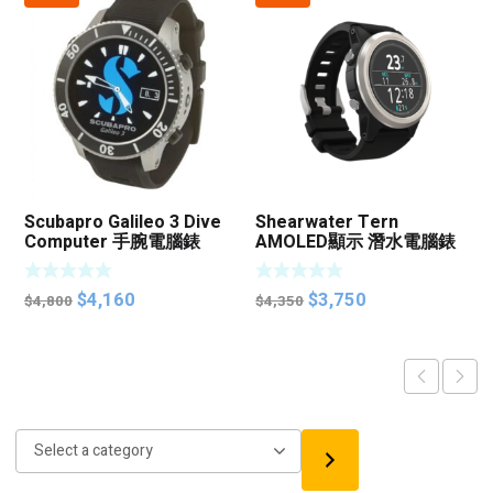
Scubapro Galileo 3 Dive
Shearwater Tern
Computer 手腕電腦錶
AMOLED顯示 潛水電腦錶
Original
Current
Original
Current
$
4,160
$
3,750
$
4,800
$
4,350
price
price
price
price
was:
is:
was:
is:
$4,800.
$4,160.
$4,350.
$3,750.
Select
a
category