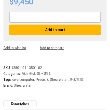
$9,450
Shearwater
Predix
3
Add to cart
新
貨
到
quantity
Add to wishlist
Add to compare
SKU:
13501-01 13501-02
Categories:
潛水器材
,
潛水電腦
Tags:
dive computer
,
Predix 3
,
Shearwater
,
潛水電腦
Brand:
Shearwater
Description