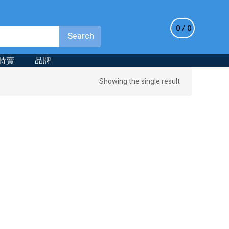
0
0
特賣
品牌
Showing the single result