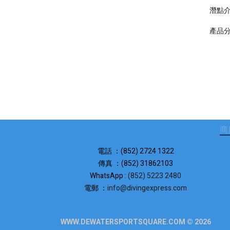
潛點
產品
商
電話 ：(852) 2724 1322
傳真 ：(852) 31862103
WhatsApp :
(852) 5223 2480
電郵 ：
info@divingexpress.com
WWW.DEWATERSPORTSQUARE.COM © 2026