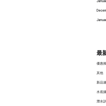
Janua
Decem
Janua
最
優惠
其他
新品
水底
潛水