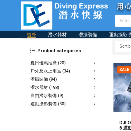
號外
潛水器材
潛攝裝備
運動攝影
Product categories
夏日優惠推廣
(20)
SALE
戶外及水上用品
(34)
潛攝裝備
(94)
潛水器材
(198)
自由潛水裝備
(9)
運動攝影裝備
(30)
DJI 
6 運