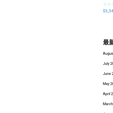
$
3,3
最
Augus
July 
June 
May 2
April 
March