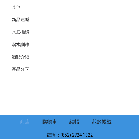
其他
新品速遞
水底攝錄
潛水訓練
潛點介紹
產品分享
商店
購物車
結帳
我的帳號
電話 ：(852) 2724 1322