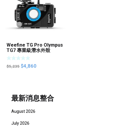
Weefine TG Pro Olympus
TG7 專業級潛水外殼
Original
Current
$
4,860
$
5,235
price
price
was:
is:
$5,235.
$4,860.
最新消息整合
August 2026
July 2026