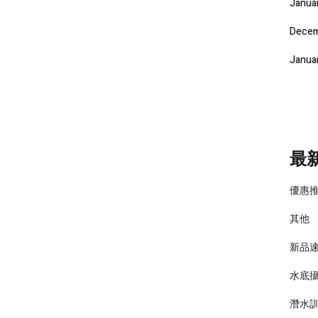
Janua
Decem
Janua
最
優惠
其他
新品
水底
潛水