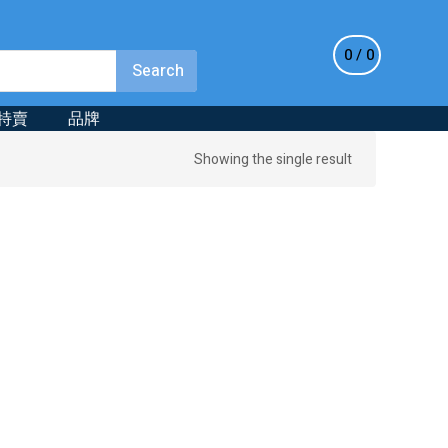
0
0
特賣
品牌
Showing the single result