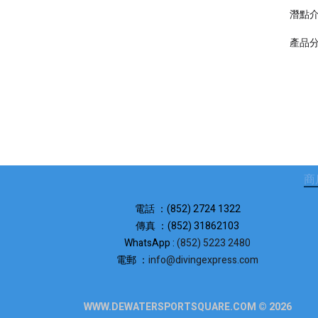
潛點
產品
商
電話 ：(852) 2724 1322
傳真 ：(852) 31862103
WhatsApp :
(852) 5223 2480
電郵 ：
info@divingexpress.com
WWW.DEWATERSPORTSQUARE.COM © 2026