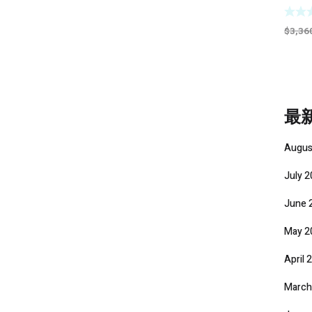
Phon
通用
$
3,36
最
Augus
July 
June 
May 2
April 
March