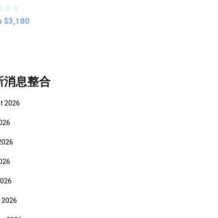
e Housing
手機防水彀
Original
Current
$
3,180
0
price
price
was:
is:
$3,360.
$3,180.
新消息整合
t 2026
2026
2026
026
2026
 2026